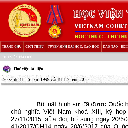
TRANG CHỦ
GIỚI THIỆU
TUYỂN SINH ĐẠI HỌC, CAO HỌC
ĐÀO TẠO - BỒ
THƯ VIỆN TÀI LIỆU
Thư viện tài liệu
So sánh BLHS năm 1999 với BLHS năm 2015
Bộ luật hình sự đã được Quốc 
chủ nghĩa Việt Nam khoá XIII, kỳ họp
27/11/2015, sửa đổi, bổ sung ngày 20/6/
41/2017/QH14 ngày 20/6/2017 của Quốc 