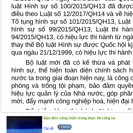
luật Hình sự số 100/2015/QH13 đã được
điều theo Luật số 12/2017/QH14 và về hiệu
Tố tụng hình sự số 101/2015/QH13, Luật 
hình sự số 99/2015/QH13, Luật thi hà
94/2015/QH13, có hiệu lực thi hành từ ngà
thay thế Bộ luật Hình sự được Quốc hội kj
qua ngàu 21/12/1999, có hiệu lực thi hành
Bộ luật mới đã có kế thừa và phát 
hình sự, thể hiện toàn diện chính sách
nước ta trong giai đoạn hiện nay, là công 
phòng và trống tội phạm, bảo đảm quyề
hiệu lực quản lý của Nhà nước, góp phần
mới, đẩy mạnh công nghiệp hoá, hiện đại 
Để triển khai thi hành Nghị quy
20/6/2017 của Quốc hội về việc thi hành B
Đạo đức công chức trong thực thi công vụ
bạn đọc, đặc biệt là Học viên, Điều tra 
Tải về: