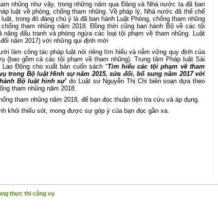
tham nhũng như vậy, trong những năm qua Đảng và Nhà nước ta đã ban
háp luật về phòng, chống tham nhũng. Về pháp lý, Nhà nước đã thể chế
luật, trong đó đáng chú ý là đã ban hành Luật Phòng, chống tham nhũng
, chống tham nhũng năm 2018. Đồng thời cũng ban hành Bộ về các tội
năng đấu tranh và phòng ngừa các loại tội phạm về tham nhũng. Luật
 đổi năm 2017) với những qui định mới
ời làm công tác pháp luật nói riêng tìm hiểu và nắm vững quy định của
vụ (bao gồm cả các tội phạm về tham nhũng). Trung tâm Pháp luật Sài
 Lao Động cho xuất bản cuốn sách “
Tìm hiểu các tội phạm về tham
vụ trong Bộ luật Hình sự năm 2015, sửa đổi, bổ sung năm 2017 với
hành Bộ luật hình sự
” do Luật sư Nguyễn Thị Chi biên soạn dựa theo
hống tham nhũng năm 2018.
chống tham nhũng năm 2018, để bạn đọc thuận tiện tra cứu và áp dụng.
ánh khỏi thiếu sót, mong được sự góp ý của bạn đọc gần xa.
ng thực thi công vụ