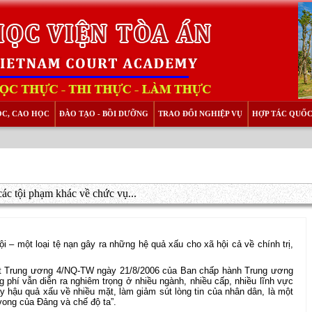
ỌC, CAO HỌC
ĐÀO TẠO - BỒI DƯỠNG
TRAO ĐỔI NGHIỆP VỤ
HỢP TÁC QUỐC
ác tội phạm khác về chức vụ...
 – một loại tệ nạn gây ra những hệ quả xấu cho xã hội cả về chính trị,
yết Trung ương 4/NQ-TW ngày 21/8/2006 của Ban chấp hành Trung ương
 phí vẫn diễn ra nghiêm trọng ở nhiều ngành, nhiều cấp, nhiều lĩnh vực
ây hậu quả xấu về nhiều mặt, làm giảm sút lòng tin của nhân dân, là một
vong của Đảng và chế độ ta”.