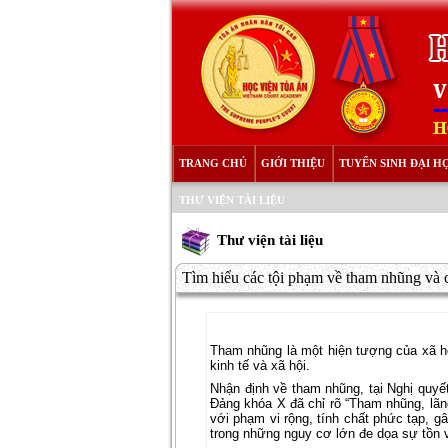
TRANG CHỦ
GIỚI THIỆU
TUYỂN SINH ĐẠI H
THƯ VIỆN TÀI LIỆU
Thư viện tài liệu
Tìm hiểu các tội phạm về tham nhũng và c
Tham nhũng là một hiện tượng của xã hội
kinh tế và xã hội.
Nhận định về tham nhũng, tại Nghị qu
Đảng khóa X đã chỉ rõ “Tham nhũng, lãng
với phạm vi rộng, tính chất phức tạp, g
trong những nguy cơ lớn đe dọa sự tồn 