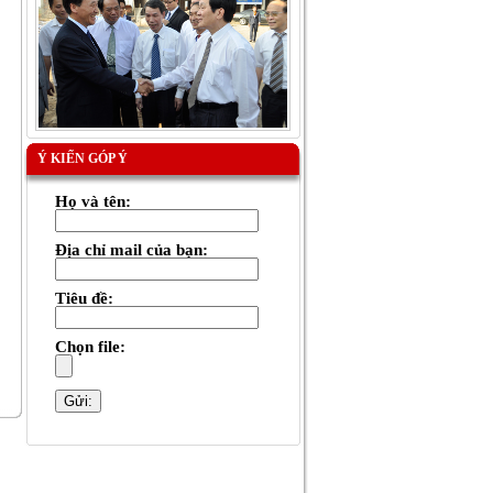
Ý KIẾN GÓP Ý
Họ và tên:
Địa chỉ mail của bạn:
Tiêu đề:
Chọn file: