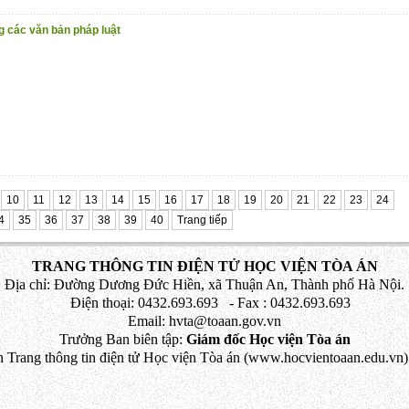
g các văn bản pháp luật
10
11
12
13
14
15
16
17
18
19
20
21
22
23
24
4
35
36
37
38
39
40
Trang tiếp
TRANG THÔNG TIN ĐIỆN TỬ HỌC VIỆN TÒA ÁN
Địa chỉ: Đường Dương Đức Hiền, xã Thuận An, Thành phố Hà Nội.
Điện thoại: 0432.693.693 - Fax : 0432.693.693
Email: hvta@toaan.gov.vn
Trưởng Ban biên tập:
Giám đốc Học viện Tòa án
 Trang thông tin điện tử Học viện Tòa án (www.hocvientoaan.edu.vn) 