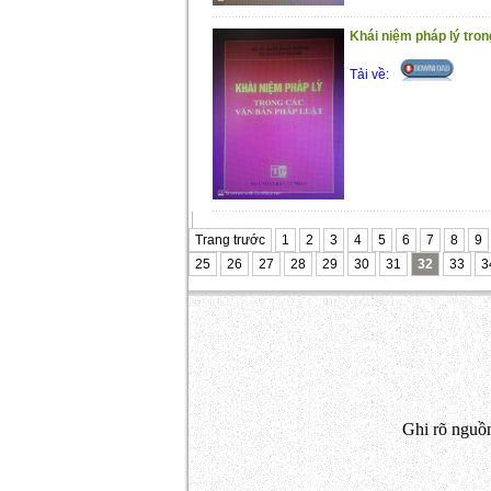
Khái niệm pháp lý tron
Tải về:
Trang trước
1
2
3
4
5
6
7
8
9
25
26
27
28
29
30
31
32
33
3
Ghi rõ nguồn