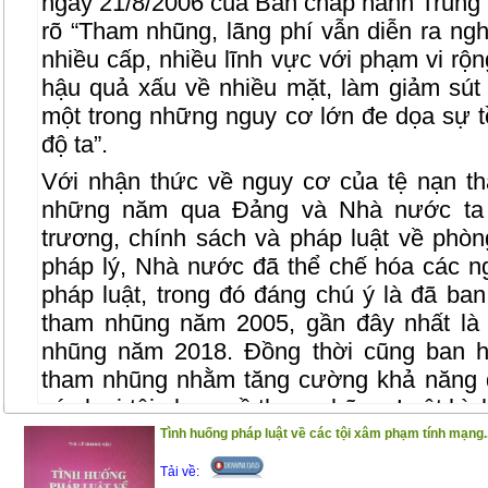
ngày 21/8/2006 của Ban chấp hành Trung
rõ “Tham nhũng, lãng phí vẫn diễn ra ng
nhiều cấp, nhiều lĩnh vực với phạm vi rộn
hậu quả xấu về nhiều mặt, làm giảm sút 
một trong những nguy cơ lớn đe dọa sự 
độ ta”.
Với nhận thức về nguy cơ của tệ nạn t
những năm qua Đảng và Nhà nước ta 
trương, chính sách và pháp luật về phò
pháp lý, Nhà nước đã thể chế hóa các n
pháp luật, trong đó đáng chú ý là đã ba
tham nhũng năm 2005, gần đây nhất là
nhũng năm 2018. Đồng thời cũng ban h
tham nhũng nhằm tăng cường khả năng 
các loại tội phạm về tham nhũng. Luật hìn
2015, sửa đổi năm 2017) với những qui đ
Tình huống pháp luật về các tội xâm phạm tính mạng..
Nhằm giúp bạn đọc nói chung, những ngườ
Tải về: