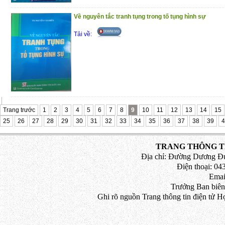
Về nguyên tắc tranh tụng trong tố tụng hình sự
Tải về:
Trang trước
1
2
3
4
5
6
7
8
9
10
11
12
13
14
15
25
26
27
28
29
30
31
32
33
34
35
36
37
38
39
4
TRANG THÔNG TI
Địa chỉ: Đường Dương Đứ
Điện thoại: 043
Emai
Trưởng Ban biên
Ghi rõ nguồn Trang thông tin điện tử H