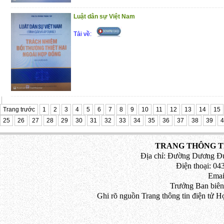
Luật dân sự Việt Nam
Tải về:
Trang trước
1
2
3
4
5
6
7
8
9
10
11
12
13
14
15
25
26
27
28
29
30
31
32
33
34
35
36
37
38
39
4
TRANG THÔNG TI
Địa chỉ: Đường Dương Đứ
Điện thoại: 043
Emai
Trưởng Ban biên
Ghi rõ nguồn Trang thông tin điện tử H