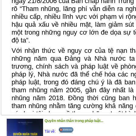
ngày 21/8/2006 của Ban chấp hành Trung
rõ “Tham nhũng, lãng phí vẫn diễn ra ng
nhiều cấp, nhiều lĩnh vực với phạm vi rộn
hậu quả xấu về nhiều mặt, làm giảm sút 
một trong những nguy cơ lớn đe dọa sự 
độ ta”.
Với nhận thức về nguy cơ của tệ nạn t
những năm qua Đảng và Nhà nước ta 
trương, chính sách và pháp luật về phò
pháp lý, Nhà nước đã thể chế hóa các n
pháp luật, trong đó đáng chú ý là đã ba
tham nhũng năm 2005, gần đây nhất là
nhũng năm 2018. Đồng thời cũng ban h
tham nhũng nhằm tăng cường khả năng 
các loại tội phạm về tham nhũng. Luật hìn
2015, sửa đổi năm 2017) với những qui đ
Quyền nhân thân trong pháp luật...
Nhằm giúp bạn đọc nói chung, những ngườ
Tải về: