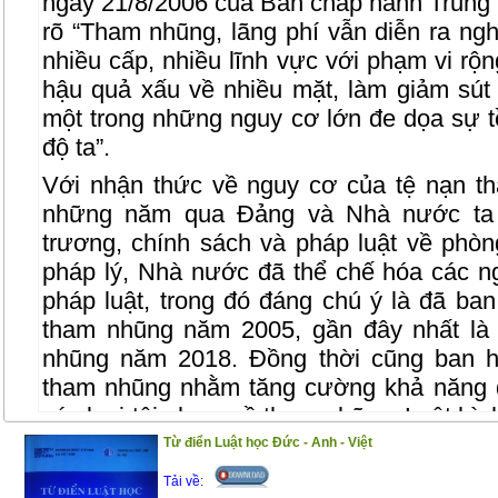
ngày 21/8/2006 của Ban chấp hành Trung
rõ “Tham nhũng, lãng phí vẫn diễn ra ng
nhiều cấp, nhiều lĩnh vực với phạm vi rộn
hậu quả xấu về nhiều mặt, làm giảm sút 
một trong những nguy cơ lớn đe dọa sự 
độ ta”.
Với nhận thức về nguy cơ của tệ nạn t
những năm qua Đảng và Nhà nước ta 
trương, chính sách và pháp luật về phò
pháp lý, Nhà nước đã thể chế hóa các n
pháp luật, trong đó đáng chú ý là đã ba
tham nhũng năm 2005, gần đây nhất là
nhũng năm 2018. Đồng thời cũng ban h
tham nhũng nhằm tăng cường khả năng 
các loại tội phạm về tham nhũng. Luật hìn
2015, sửa đổi năm 2017) với những qui đ
Từ điển Luật học Đức - Anh - Việt
Nhằm giúp bạn đọc nói chung, những ngườ
Tải về: