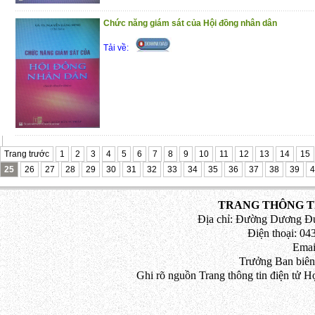
Chức năng giám sát của Hội đồng nhân dân
Tải về:
Trang trước
1
2
3
4
5
6
7
8
9
10
11
12
13
14
15
25
26
27
28
29
30
31
32
33
34
35
36
37
38
39
4
TRANG THÔNG TI
Địa chỉ: Đường Dương Đứ
Điện thoại: 043
Emai
Trưởng Ban biên
Ghi rõ nguồn Trang thông tin điện tử H