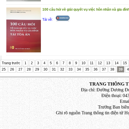
100 câu hỏi về giải quyết vụ việc hôn nhân và gia đình
Tải về:
Trang trước
1
2
3
4
5
6
7
8
9
10
11
12
13
14
15
25
26
27
28
29
30
31
32
33
34
35
36
37
38
39
4
TRANG THÔNG TI
Địa chỉ: Đường Dương Đứ
Điện thoại: 043
Emai
Trưởng Ban biên
Ghi rõ nguồn Trang thông tin điện tử H