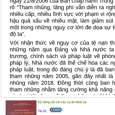
ngày 21/8/2006 của Ban chấp hành Trung
rõ “Tham nhũng, lãng phí vẫn diễn ra ng
nhiều cấp, nhiều lĩnh vực với phạm vi rộn
hậu quả xấu về nhiều mặt, làm giảm sút 
một trong những nguy cơ lớn đe dọa sự 
độ ta”.
Với nhận thức về nguy cơ của tệ nạn t
những năm qua Đảng và Nhà nước ta 
trương, chính sách và pháp luật về phò
pháp lý, Nhà nước đã thể chế hóa các n
pháp luật, trong đó đáng chú ý là đã ba
tham nhũng năm 2005, gần đây nhất là
nhũng năm 2018. Đồng thời cũng ban h
tham nhũng nhằm tăng cường khả năng 
các loại tội phạm về tham nhũng. Luật hìn
2015, sửa đổi năm 2017) với những qui đ
Kỹ năng xét xử các vụ án hình sự
Nhằm giúp bạn đọc nói chung, những ngườ
Tải về: