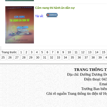
Cẩm nang thi hành án dân sự
Tải về:
Trang trước
1
2
3
4
5
6
7
8
9
10
11
12
13
14
15
25
26
27
28
29
30
31
32
33
34
35
36
37
38
39
4
TRANG THÔNG TI
Địa chỉ: Đường Dương Đứ
Điện thoại: 043
Emai
Trưởng Ban biên
Ghi rõ nguồn Trang thông tin điện tử H