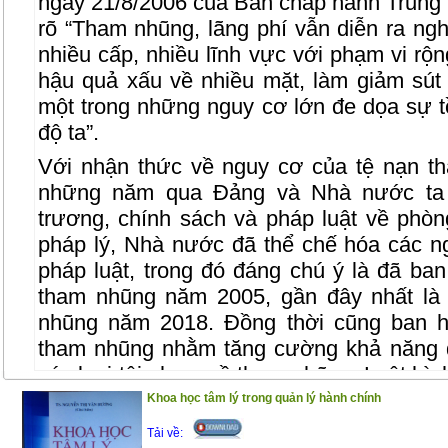
ngày 21/8/2006 của Ban chấp hành Trung
rõ “Tham nhũng, lãng phí vẫn diễn ra ng
nhiều cấp, nhiều lĩnh vực với phạm vi rộn
hậu quả xấu về nhiều mặt, làm giảm sút 
một trong những nguy cơ lớn đe dọa sự 
độ ta”.
Với nhận thức về nguy cơ của tệ nạn t
những năm qua Đảng và Nhà nước ta 
trương, chính sách và pháp luật về phò
pháp lý, Nhà nước đã thể chế hóa các n
pháp luật, trong đó đáng chú ý là đã ba
tham nhũng năm 2005, gần đây nhất là
nhũng năm 2018. Đồng thời cũng ban h
tham nhũng nhằm tăng cường khả năng 
các loại tội phạm về tham nhũng. Luật hìn
2015, sửa đổi năm 2017) với những qui đ
Khoa học tâm lý trong quản lý hành chính
Nhằm giúp bạn đọc nói chung, những ngườ
Tải về: