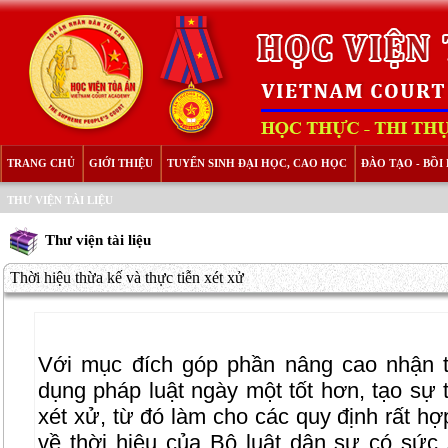
TRANG CHỦ
GIỚI THIỆU
TUYỂN SINH ĐẠI HỌC, CAO HỌC
ĐÀO TẠO - BỒ
THƯ VIỆN TÀI LIỆU
Thư viện tài liệu
Thời hiệu thừa kế và thực tiễn xét xử
Với mục đích góp phần nâng cao nhận t
dụng pháp luật ngày một tốt hơn, tạo sự t
xét xử, từ đó làm cho các quy định rất hợ
về thời hiệu của Bộ luật dân sự có sứ