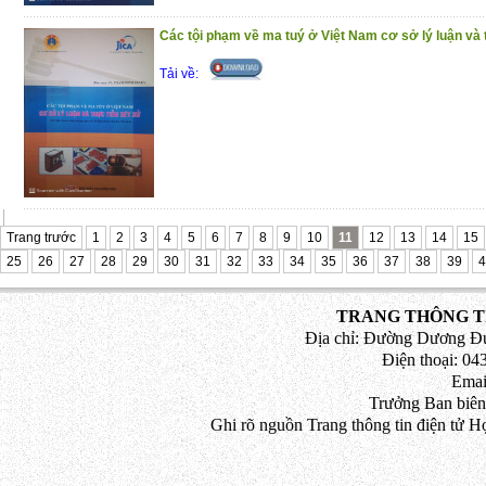
Các tội phạm về ma tuý ở Việt Nam cơ sở lý luận và 
Tải về:
Trang trước
1
2
3
4
5
6
7
8
9
10
11
12
13
14
15
25
26
27
28
29
30
31
32
33
34
35
36
37
38
39
4
TRANG THÔNG TI
Địa chỉ: Đường Dương Đứ
Điện thoại: 043
Emai
Trưởng Ban biên
Ghi rõ nguồn Trang thông tin điện tử H