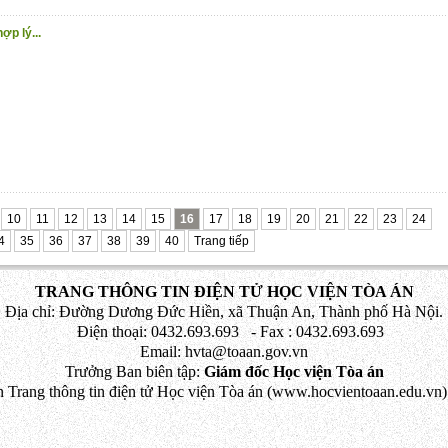
ợp lý...
10
11
12
13
14
15
16
17
18
19
20
21
22
23
24
4
35
36
37
38
39
40
Trang tiếp
TRANG THÔNG TIN ĐIỆN TỬ HỌC VIỆN TÒA ÁN
Địa chỉ: Đường Dương Đức Hiền, xã Thuận An, Thành phố Hà Nội.
Điện thoại: 0432.693.693 - Fax : 0432.693.693
Email: hvta@toaan.gov.vn
Trưởng Ban biên tập:
Giám đốc Học viện Tòa án
 Trang thông tin điện tử Học viện Tòa án (www.hocvientoaan.edu.vn) 