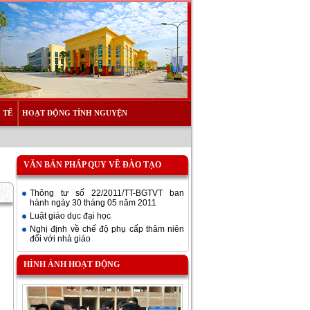
 TẾ
HOẠT ĐỘNG TÌNH NGUYỆN
VĂN BẢN PHÁP QUY VỀ ĐÀO TẠO
Thông tư số 22/2011/TT-BGTVT ban
hành ngày 30 tháng 05 năm 2011
Luật giáo dục đại học
Nghị định về chế độ phụ cấp thâm niên
đối với nhà giáo
HÌNH ẢNH HOẠT ĐỘNG