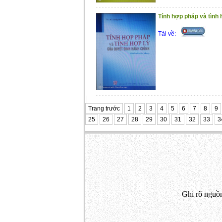
Tính hợp pháp và tình h
Tải về:
Trang trước
1
2
3
4
5
6
7
8
9
25
26
27
28
29
30
31
32
33
3
Ghi rõ nguồn