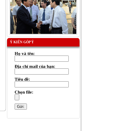
Ý KIẾN GÓP Ý
Họ và tên:
Địa chỉ mail của bạn:
Tiêu đề:
Chọn file: