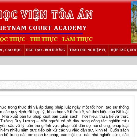
ỌC, CAO HỌC
ĐÀO TẠO - BỒI DƯỠNG
TRAO ĐỔI NGHIỆP VỤ
HỢP TÁC QUỐC
ức trong thực thi và áp dụng pháp luật ngày một tốt hơn, tạo sự thống
ho các quy định rất hợp lý, khoa học về thừa kế, về thời hiệu của Bộ luật
Nhà xuất bản tư pháp xuất bản cuốn sách Thời hiệu, thừa kế và thực
ên Tưởng Duy Lương – Một người có bề dày trong công tác nghiên cứu
yên sâu về lý luận trong lĩnh vực pháp luật dân sự nói chung, pháp luật
nghiệm nhiều năm trực tiếp xét xử các vụ việc dân sự, kinh tế. Cuốn sách
án bộ trong các cơ quan tư pháp, các luật sư, các nhà nghiên cứu, các