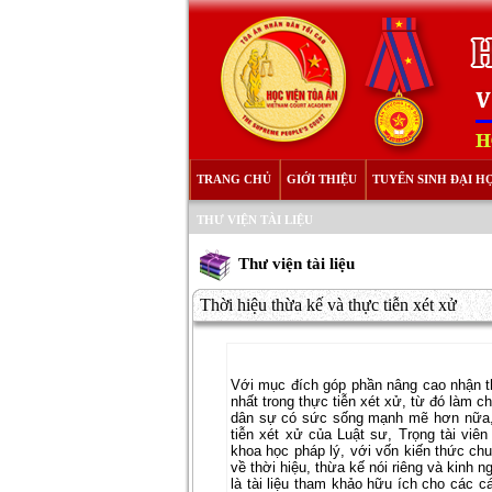
TRANG CHỦ
GIỚI THIỆU
TUYỂN SINH ĐẠI H
THƯ VIỆN TÀI LIỆU
Thư viện tài liệu
Thời hiệu thừa kế và thực tiễn xét xử
Với mục đích góp phần nâng cao nhận th
nhất trong thực tiễn xét xử, từ đó làm c
dân sự có sức sống mạnh mẽ hơn nữa, 
tiễn xét xử của Luật sư, Trọng tài vi
khoa học pháp lý, với vốn kiến thức chu
về thời hiệu, thừa kế nói riêng và kinh 
là tài liệu tham khảo hữu ích cho các c