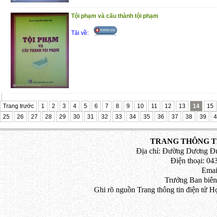
Tội phạm và cấu thành tội phạm
Tải về:
Trang trước
1
2
3
4
5
6
7
8
9
10
11
12
13
14
15
25
26
27
28
29
30
31
32
33
34
35
36
37
38
39
4
TRANG THÔNG TI
Địa chỉ: Đường Dương Đứ
Điện thoại: 043
Emai
Trưởng Ban biên
Ghi rõ nguồn Trang thông tin điện tử H