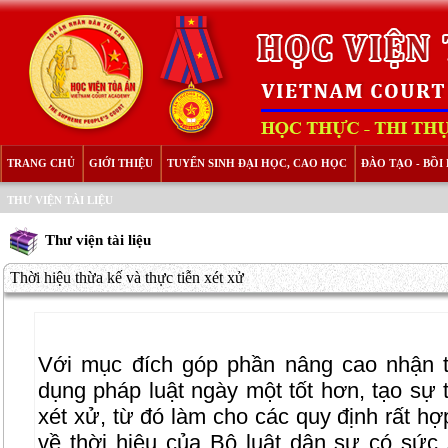
TRANG CHỦ
GIỚI THIỆU
TUYỂN SINH ĐẠI HỌC, CAO HỌC
ĐÀO TẠO - BỒ
THƯ VIỆN TÀI LIỆU
Thư viện tài liệu
Thời hiệu thừa kế và thực tiễn xét xử
Với mục đích góp phần nâng cao nhận t
dụng pháp luật ngày một tốt hơn, tạo sự t
xét xử, từ đó làm cho các quy định rất hợ
về thời hiệu của Bộ luật dân sự có sứ