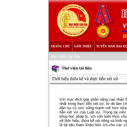
TRANG CHỦ
GIỚI THIỆU
TUYỂN SINH ĐẠI H
THƯ VIỆN TÀI LIỆU
Thư viện tài liệu
Thời hiệu thừa kế và thực tiễn xét xử
Với mục đích góp phần nâng cao nhận th
nhất trong thực tiễn xét xử, từ đó làm c
dân sự có sức sống mạnh mẽ hơn nữa, 
tiễn xét xử của Luật sư, Trọng tài vi
khoa học pháp lý, với vốn kiến thức chu
về thời hiệu, thừa kế nói riêng và kinh 
là tài liệu tham khảo hữu ích cho các c