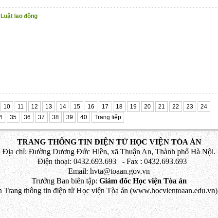
 Luật lao động
10
11
12
13
14
15
16
17
18
19
20
21
22
23
24
4
35
36
37
38
39
40
Trang tiếp
TRANG THÔNG TIN ĐIỆN TỬ HỌC VIỆN TÒA ÁN
Địa chỉ: Đường Dương Đức Hiền, xã Thuận An, Thành phố Hà Nội.
Điện thoại: 0432.693.693 - Fax : 0432.693.693
Email: hvta@toaan.gov.vn
Trưởng Ban biên tập:
Giám đốc Học viện Tòa án
 Trang thông tin điện tử Học viện Tòa án (www.hocvientoaan.edu.vn) 