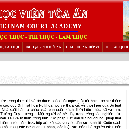
ỌC, CAO HỌC
ĐÀO TẠO - BỒI DƯỠNG
TRAO ĐỔI NGHIỆP VỤ
HỢP TÁC QUỐC
ức trong thực thi và áp dụng pháp luật ngày một tốt hơn, tạo sự thống
ho các quy định rất hợp lý, khoa học về thừa kế, về thời hiệu của Bộ luật
Nhà xuất bản tư pháp xuất bản cuốn sách Thời hiệu, thừa kế và thực
ên Tưởng Duy Lương – Một người có bề dày trong công tác nghiên cứu
yên sâu về lý luận trong lĩnh vực pháp luật dân sự nói chung, pháp luật
nghiệm nhiều năm trực tiếp xét xử các vụ việc dân sự, kinh tế. Cuốn sách
án bộ trong các cơ quan tư pháp, các luật sư, các nhà nghiên cứu, các