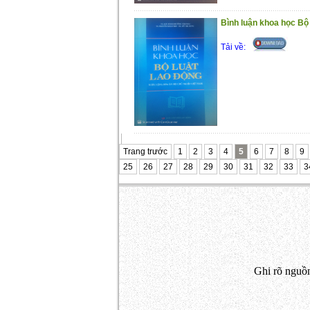
Bình luận khoa học Bộ
Tải về:
Trang trước
1
2
3
4
5
6
7
8
9
25
26
27
28
29
30
31
32
33
3
Ghi rõ nguồn