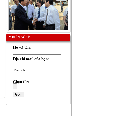
Ý KIẾN GÓP Ý
Họ và tên:
Địa chỉ mail của bạn:
Tiêu đề:
Chọn file: