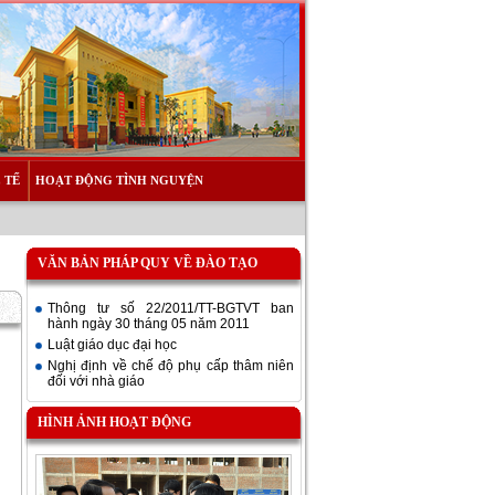
 TẾ
HOẠT ĐỘNG TÌNH NGUYỆN
VĂN BẢN PHÁP QUY VỀ ĐÀO TẠO
Thông tư số 22/2011/TT-BGTVT ban
hành ngày 30 tháng 05 năm 2011
Luật giáo dục đại học
Nghị định về chế độ phụ cấp thâm niên
đối với nhà giáo
HÌNH ẢNH HOẠT ĐỘNG