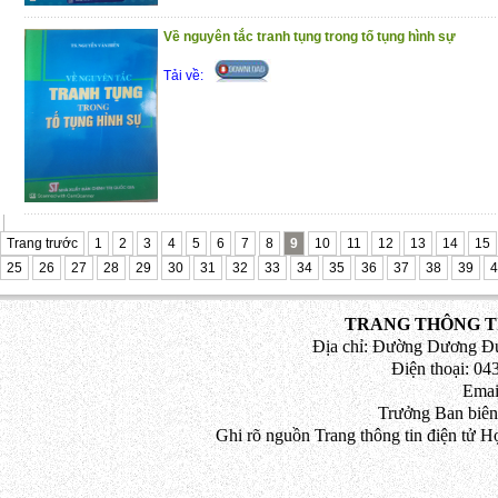
Về nguyên tắc tranh tụng trong tố tụng hình sự
Tải về:
Trang trước
1
2
3
4
5
6
7
8
9
10
11
12
13
14
15
25
26
27
28
29
30
31
32
33
34
35
36
37
38
39
4
TRANG THÔNG TI
Địa chỉ: Đường Dương Đứ
Điện thoại: 043
Emai
Trưởng Ban biên
Ghi rõ nguồn Trang thông tin điện tử H