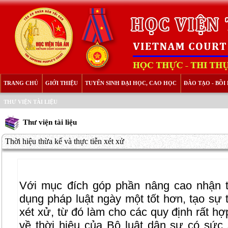
TRANG CHỦ
GIỚI THIỆU
TUYỂN SINH ĐẠI HỌC, CAO HỌC
ĐÀO TẠO - BỒ
THƯ VIỆN TÀI LIỆU
Thư viện tài liệu
Thời hiệu thừa kế và thực tiễn xét xử
Với mục đích góp phần nâng cao nhận t
dụng pháp luật ngày một tốt hơn, tạo sự t
xét xử, từ đó làm cho các quy định rất hợ
về thời hiệu của Bộ luật dân sự có sứ