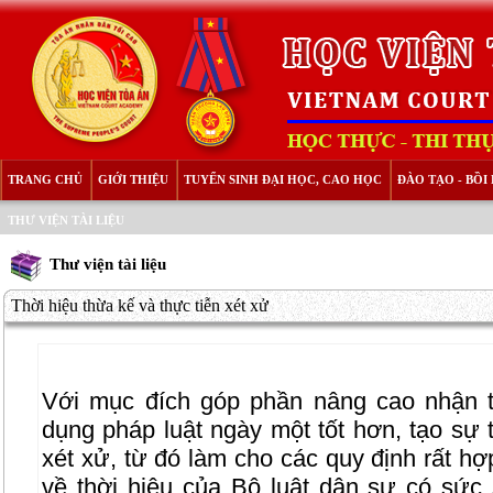
TRANG CHỦ
GIỚI THIỆU
TUYỂN SINH ĐẠI HỌC, CAO HỌC
ĐÀO TẠO - BỒ
THƯ VIỆN TÀI LIỆU
Thư viện tài liệu
Thời hiệu thừa kế và thực tiễn xét xử
Với mục đích góp phần nâng cao nhận t
dụng pháp luật ngày một tốt hơn, tạo sự t
xét xử, từ đó làm cho các quy định rất hợ
về thời hiệu của Bộ luật dân sự có sứ