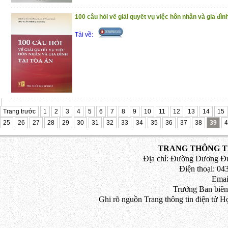
100 câu hỏi về giải quyết vụ việc hôn nhân và gia đình
Tải về:
Trang trước
1
2
3
4
5
6
7
8
9
10
11
12
13
14
15
25
26
27
28
29
30
31
32
33
34
35
36
37
38
39
4
TRANG THÔNG TI
Địa chỉ: Đường Dương Đứ
Điện thoại: 043
Emai
Trưởng Ban biên
Ghi rõ nguồn Trang thông tin điện tử H