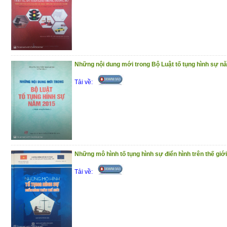
hành chính;
Chương VI
: Thực trạng về tính hợp phá
định hành chính, một số giải pháp bảo đả
lý của quyết định hành chính trong giai đo
Trân trọng giới thiệu đến bạn đọc !
Những nội dung mới trong Bộ Luật tố tụng hình sự n
(25/11/2020)
Tải về:
Những mô hình tố tụng hình sự điển hình trên thế giới
Tải về: