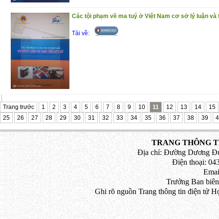
Các tội phạm về ma tuý ở Việt Nam cơ sở lý luận và 
Tải về:
Trang trước
1
2
3
4
5
6
7
8
9
10
11
12
13
14
15
25
26
27
28
29
30
31
32
33
34
35
36
37
38
39
4
TRANG THÔNG TI
Địa chỉ: Đường Dương Đứ
Điện thoại: 043
Emai
Trưởng Ban biên
Ghi rõ nguồn Trang thông tin điện tử H