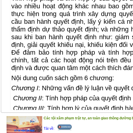
vào nhiều hoạt động khác nhau bao gồ
thực hiện trong quá trình xây dựng quyế
cầu ban hành quyết định, lấy ý kiến cá nh
thẩm định dự thảo quyết định; và những 
sau khi ban hành quyết định như: giám s
định, giải quyết khiếu nại, khiếu kiện đối
Để đảm bảo tính hợp pháp và tính hợp
chính, tất cả các hoạt động nói trên đề
định và được quan tâm một cách thích đáng
Nội dung cuốn sách gồm 6 chương:
Chương I
: Những vấn đề lý luận về quyết 
Chương II
: Tính hợp pháp của quyết định
Chương III
: Tính hợp lý của quyết định hà
Chương IV
: Mối liên hệ giữa tính hợp phá
Các tội xâm phạm trật tự, an toàn giao thông đường 
Chương IV
: Bảo đảm tính hợp pháp và tí
Tải về: