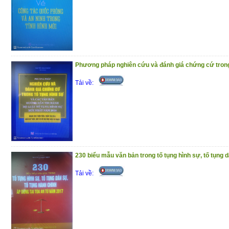
hành chính;
Chương VI
: Thực trạng về tính hợp phá
định hành chính, một số giải pháp bảo đả
lý của quyết định hành chính trong giai đo
Trân trọng giới thiệu đến bạn đọc !
Phương pháp nghiên cứu và đánh giá chứng cứ trong 
(25/11/2020)
Tải về:
230 biểu mẫu văn bản trong tố tụng hình sự, tố tụng d
Tải về: