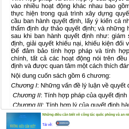
vào nhiều hoạt động khác nhau bao gồ
thực hiện trong quá trình xây dựng quyế
cầu ban hành quyết định, lấy ý kiến cá nh
thẩm định dự thảo quyết định; và những 
sau khi ban hành quyết định như: giám s
định, giải quyết khiếu nại, khiếu kiện đối
Để đảm bảo tính hợp pháp và tính hợp
chính, tất cả các hoạt động nói trên đề
định và được quan tâm một cách thích đáng
Nội dung cuốn sách gồm 6 chương:
Chương I
: Những vấn đề lý luận về quyết 
Chương II
: Tính hợp pháp của quyết định
Chương III
: Tính hợp lý của quyết định hà
Chương IV
: Mối liên hệ giữa tính hợp phá
Những điều cần biết về công tác quốc phòng và an ni
Chương IV
: Bảo đảm tính hợp pháp và tí
Tải về: