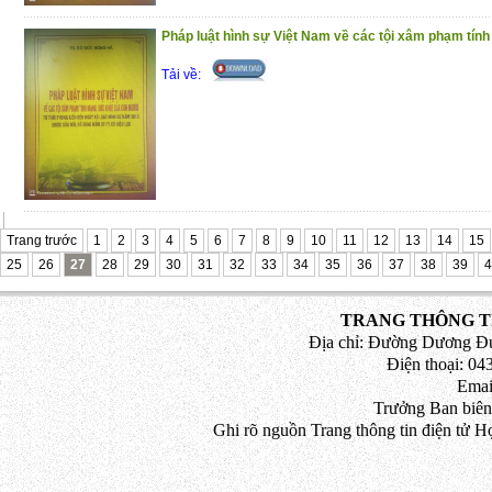
Pháp luật hình sự Việt Nam về các tội xâm phạm tính
Tải về:
Trang trước
1
2
3
4
5
6
7
8
9
10
11
12
13
14
15
25
26
27
28
29
30
31
32
33
34
35
36
37
38
39
4
TRANG THÔNG TI
Địa chỉ: Đường Dương Đứ
Điện thoại: 043
Emai
Trưởng Ban biên
Ghi rõ nguồn Trang thông tin điện tử H