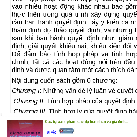
vào nhiều hoạt động khác nhau bao gồ
thực hiện trong quá trình xây dựng quyế
cầu ban hành quyết định, lấy ý kiến cá nh
thẩm định dự thảo quyết định; và những 
sau khi ban hành quyết định như: giám s
định, giải quyết khiếu nại, khiếu kiện đối
Để đảm bảo tính hợp pháp và tính hợp
chính, tất cả các hoạt động nói trên đề
định và được quan tâm một cách thích đáng
Nội dung cuốn sách gồm 6 chương:
Chương I
: Những vấn đề lý luận về quyết 
Chương II
: Tính hợp pháp của quyết định
Chương III
: Tính hợp lý của quyết định hà
Chương IV
: Mối liên hệ giữa tính hợp phá
Các tội xâm phạm chế độ hôn nhân và gia đình...
Chương IV
: Bảo đảm tính hợp pháp và tí
Tải về: