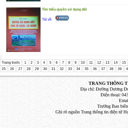
Tìm hiểu quyền sử dụng đất
Tải về:
Trang trước
1
2
3
4
5
6
7
8
9
10
11
12
13
14
15
25
26
27
28
29
30
31
32
33
34
35
36
37
38
39
4
TRANG THÔNG TI
Địa chỉ: Đường Dương Đứ
Điện thoại: 043
Emai
Trưởng Ban biên
Ghi rõ nguồn Trang thông tin điện tử H