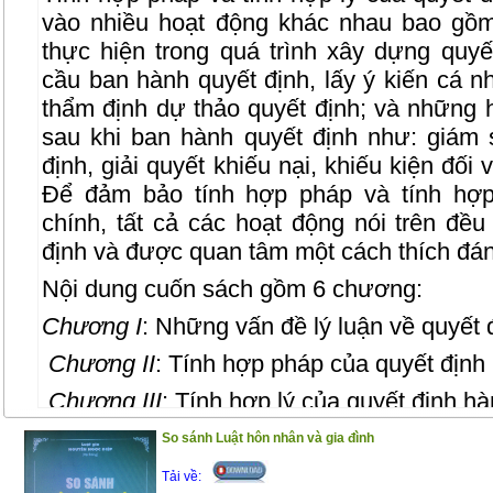
vào nhiều hoạt động khác nhau bao gồ
thực hiện trong quá trình xây dựng quyế
cầu ban hành quyết định, lấy ý kiến cá nh
thẩm định dự thảo quyết định; và những 
sau khi ban hành quyết định như: giám s
định, giải quyết khiếu nại, khiếu kiện đối
Để đảm bảo tính hợp pháp và tính hợp
chính, tất cả các hoạt động nói trên đề
định và được quan tâm một cách thích đáng
Nội dung cuốn sách gồm 6 chương:
Chương I
: Những vấn đề lý luận về quyết 
Chương II
: Tính hợp pháp của quyết định
Chương III
: Tính hợp lý của quyết định hà
Chương IV
: Mối liên hệ giữa tính hợp phá
So sánh Luật hôn nhân và gia đình
Chương IV
: Bảo đảm tính hợp pháp và tí
Tải về: