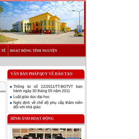
 TẾ
HOẠT ĐỘNG TÌNH NGUYỆN
VĂN BẢN PHÁP QUY VỀ ĐÀO TẠO
Thông tư số 22/2011/TT-BGTVT ban
hành ngày 30 tháng 05 năm 2011
Luật giáo dục đại học
Nghị định về chế độ phụ cấp thâm niên
đối với nhà giáo
HÌNH ẢNH HOẠT ĐỘNG