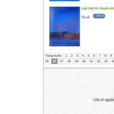
Luật kinh tế chuyên k
Tải về:
Trang trước
1
2
3
4
5
6
7
8
9
25
26
27
28
29
30
31
32
33
3
Ghi rõ nguồn