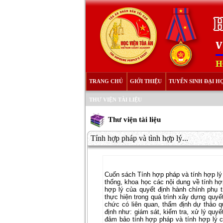
TRANG CHỦ
GIỚI THIỆU
TUYỂN SINH ĐẠI H
THƯ VIỆN TÀI LIỆU
Thư viện tài liệu
Tính hợp pháp và tình hợp lý...
Cuốn sách Tính hợp pháp và tính hợp lý c
thống, khoa học các nội dung về tính hợ
hợp lý của quyết định hành chính phụ
thực hiện trong quá trình xây dựng quyết
chức có liên quan, thẩm định dự thảo 
định như: giám sát, kiểm tra, xử lý quyết
đảm bảo tính hợp pháp và tính hợp lý c