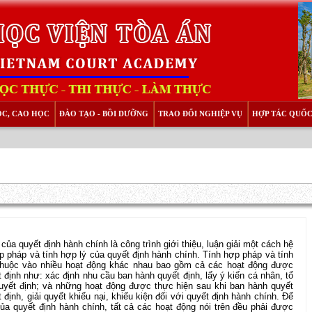
ỌC, CAO HỌC
ĐÀO TẠO - BỒI DƯỠNG
TRAO ĐỔI NGHIỆP VỤ
HỢP TÁC QUỐC
ủa quyết định hành chính là công trình giới thiệu, luận giải một cách hệ
p pháp và tính hợp lý của quyết định hành chính. Tính hợp pháp và tính
 thuộc vào nhiều hoạt động khác nhau bao gồm cả các hoạt động được
 định như: xác định nhu cầu ban hành quyết định, lấy ý kiến cá nhân, tổ
quyết định; và những hoạt động được thực hiện sau khi ban hành quyết
 định, giải quyết khiếu nại, khiếu kiện đối với quyết định hành chính. Để
ủa quyết định hành chính, tất cả các hoạt động nói trên đều phải được