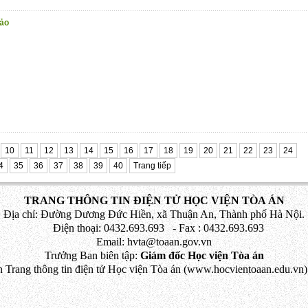
hảo
10
11
12
13
14
15
16
17
18
19
20
21
22
23
24
4
35
36
37
38
39
40
Trang tiếp
TRANG THÔNG TIN ĐIỆN TỬ HỌC VIỆN TÒA ÁN
Địa chỉ: Đường Dương Đức Hiền, xã Thuận An, Thành phố Hà Nội.
Điện thoại: 0432.693.693 - Fax : 0432.693.693
Email: hvta@toaan.gov.vn
Trưởng Ban biên tập:
Giám đốc Học viện Tòa án
 Trang thông tin điện tử Học viện Tòa án (www.hocvientoaan.edu.vn) 