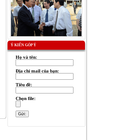
Ý KIẾN GÓP Ý
Họ và tên:
Địa chỉ mail của bạn:
Tiêu đề:
Chọn file: