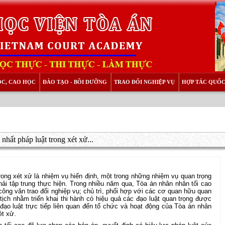
ỌC, CAO HỌC
ĐÀO TẠO - BỒI DƯỠNG
TRAO ĐỔI NGHIỆP VỤ
HỢP TÁC QUỐC
hất pháp luật trong xét xử...
ong xét xử là nhiệm vụ hiến định, một trong những nhiệm vụ quan trọng
ải tập trung thực hiện. Trong nhiều năm qua, Tòa án nhân nhân tối cao
công văn trao đổi nghiệp vụ; chủ trì, phối hợp với các cơ quan hữu quan
tịch nhằm triển khai thi hành có hiệu quả các đạo luật quan trọng được
đạo luật trực tiếp liên quan đến tổ chức và hoạt động của Tòa án nhân
ét xử.