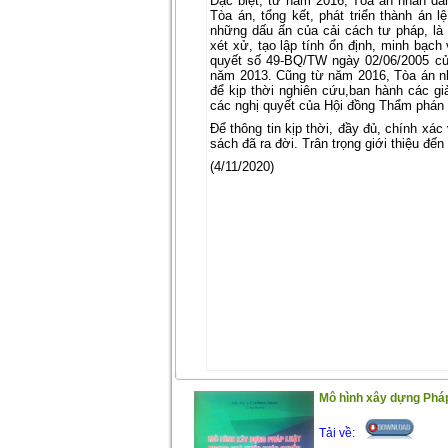
Đặc biệt, từ năm 2016, Tòa án nhân dân
Tòa án, tổng kết, phát triển thành án l
những dấu ấn của cải cách tư pháp, là
xét xử, tạo lập tính ổn định, minh bạch
quyết số 49-BQ/TW ngày 02/06/2005 của
năm 2013. Cũng từ năm 2016, Tòa án nh
để kịp thời nghiên cứu,ban hành các gi
các nghị quyết của Hội đồng Thẩm phán 
Để thông tin kịp thời, đầy đủ, chính xá
sách đã ra đời. Trân trọng giới thiệu đến
(4/11/2020)
Mô hình xây dựng Pháp
Tải về: