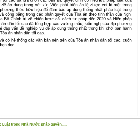
 tối cao đã lựa chọn các bản án, quyết định có hiệu lực pháp luật của
ệ để áp dụng trong xét xử. Việc phát triển án lệ được coi là một trong
 phương thức hữu hiệu để đảm bảo áp dụng thống nhất pháp luật trong
 và công bằng trong các phán quyết của Tòa án theo tinh thần của Nghị
 Bộ Chính trị về chiến lược cải cách tư pháp đến 2020 và Hiến pháp
ân dân tối cao đã tổng hợp các vướng mắc, kiến nghị của địa phương
ải đáp vấn đề nghiệp vụ để áp dụng thống nhất trong khi chờ ban hành
Tòa án nhân dân tối cao.
c và có hệ thống các văn bản nên trên của Tòa án nhân dân tối cao, cuốn
 bạn đọc!
 Luật trong Nhà Nước pháp quyền......