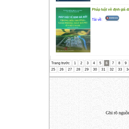
Pháp luật về định giá đấ
Tải về:
Trang trước
1
2
3
4
5
6
7
8
9
25
26
27
28
29
30
31
32
33
3
Ghi rõ nguồn