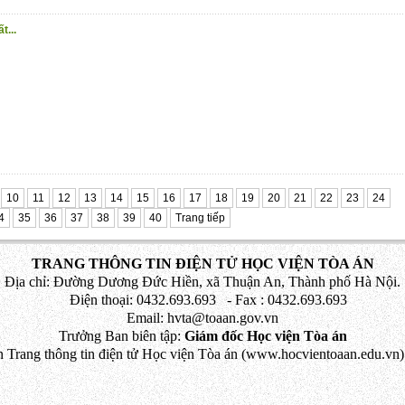
t...
10
11
12
13
14
15
16
17
18
19
20
21
22
23
24
4
35
36
37
38
39
40
Trang tiếp
TRANG THÔNG TIN ĐIỆN TỬ HỌC VIỆN TÒA ÁN
Địa chỉ: Đường Dương Đức Hiền, xã Thuận An, Thành phố Hà Nội.
Điện thoại: 0432.693.693 - Fax : 0432.693.693
Email: hvta@toaan.gov.vn
Trưởng Ban biên tập:
Giám đốc Học viện Tòa án
 Trang thông tin điện tử Học viện Tòa án (www.hocvientoaan.edu.vn) 