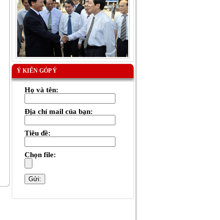
Ý KIẾN GÓP Ý
Họ và tên:
Địa chỉ mail của bạn:
Tiêu đề:
Chọn file: