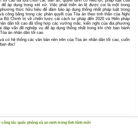
 tối cao đã lựa chọn các bản án, quyết định có hiệu lực pháp luật của
ệ để áp dụng trong xét xử. Việc phát triển án lệ được coi là một trong
 phương thức hữu hiệu để đảm bảo áp dụng thống nhất pháp luật trong
 và công bằng trong các phán quyết của Tòa án theo tinh thần của Nghị
 Bộ Chính trị về chiến lược cải cách tư pháp đến 2020 và Hiến pháp
ân dân tối cao đã tổng hợp các vướng mắc, kiến nghị của địa phương
ải đáp vấn đề nghiệp vụ để áp dụng thống nhất trong khi chờ ban hành
Tòa án nhân dân tối cao.
c và có hệ thống các văn bản nên trên của Tòa án nhân dân tối cao, cuốn
 bạn đọc!
 công tác quốc phòng và an ninh trong tình hình mới