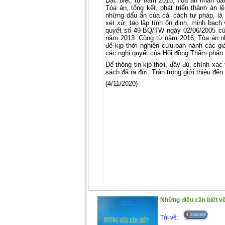
Đặc biệt, từ năm 2016, Tòa án nhân dân
Tòa án, tổng kết, phát triển thành án l
những dấu ấn của cải cách tư pháp, là
xét xử, tạo lập tính ổn định, minh bạch
quyết số 49-BQ/TW ngày 02/06/2005 của
năm 2013. Cũng từ năm 2016, Tòa án nh
để kịp thời nghiên cứu,ban hành các gi
các nghị quyết của Hội đồng Thẩm phán 
Để thông tin kịp thời, đầy đủ, chính xá
sách đã ra đời. Trân trọng giới thiệu đến
(4/11/2020)
Những điều cần biết về
Tải về: