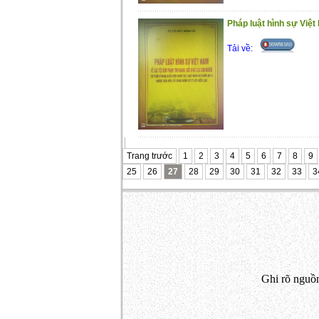
Pháp luật hình sự Việt
Tải về:
Trang trước
1
2
3
4
5
6
7
8
9
25
26
27
28
29
30
31
32
33
3
Ghi rõ nguồn