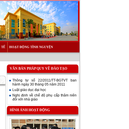
 TẾ
HOẠT ĐỘNG TÌNH NGUYỆN
VĂN BẢN PHÁP QUY VỀ ĐÀO TẠO
Thông tư số 22/2011/TT-BGTVT ban
hành ngày 30 tháng 05 năm 2011
Luật giáo dục đại học
Nghị định về chế độ phụ cấp thâm niên
đối với nhà giáo
HÌNH ẢNH HOẠT ĐỘNG