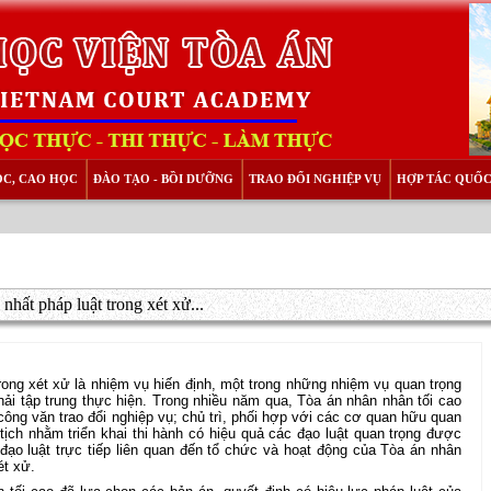
ỌC, CAO HỌC
ĐÀO TẠO - BỒI DƯỠNG
TRAO ĐỔI NGHIỆP VỤ
HỢP TÁC QUỐC
hất pháp luật trong xét xử...
ong xét xử là nhiệm vụ hiến định, một trong những nhiệm vụ quan trọng
ải tập trung thực hiện. Trong nhiều năm qua, Tòa án nhân nhân tối cao
công văn trao đổi nghiệp vụ; chủ trì, phối hợp với các cơ quan hữu quan
tịch nhằm triển khai thi hành có hiệu quả các đạo luật quan trọng được
đạo luật trực tiếp liên quan đến tổ chức và hoạt động của Tòa án nhân
ét xử.