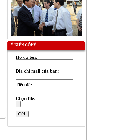
Ý KIẾN GÓP Ý
Họ và tên:
Địa chỉ mail của bạn:
Tiêu đề:
Chọn file: