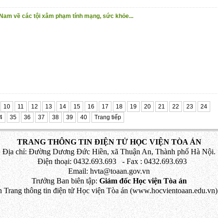
 Nam về các tội xâm phạm tính mạng, sức khỏe...
10
11
12
13
14
15
16
17
18
19
20
21
22
23
24
4
35
36
37
38
39
40
Trang tiếp
TRANG THÔNG TIN ĐIỆN TỬ HỌC VIỆN TÒA ÁN
Địa chỉ: Đường Dương Đức Hiền, xã Thuận An, Thành phố Hà Nội.
Điện thoại: 0432.693.693 - Fax : 0432.693.693
Email: hvta@toaan.gov.vn
Trưởng Ban biên tập:
Giám đốc Học viện Tòa án
 Trang thông tin điện tử Học viện Tòa án (www.hocvientoaan.edu.vn) 