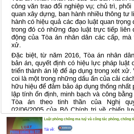
công văn trao đổi nghiệp vụ; chủ trì, phố
quan xây dựng, ban hành nhiều thông tư liê
hành có hiệu quả các đạo luật quan trọng
trong đó có những đạo luật trực tiếp liên
động của Tòa án nhân dân các cấp, mà t
xử.
Đặc biệt, từ năm 2016, Tòa án nhân dân
bản án, quyết định có hiệu lực pháp luật 
triển thành án lệ để áp dụng trong xét xử.
coi là một trong những dấu ấn của cải các
hữu hiệu để đảm bảo áp dụng thống nhất ph
lập tính ổn định, minh bạch và công bằng
Tòa án theo tinh thần của Nghị q
02/06/2005 của Bộ Chính trị về chiến l
2020 và Hiến pháp năm 2013. Cũng từ n
Luật phòng chống ma tuý và công tác phòng, chống tệ
tối cao đã tổng hợp các vướng mắc, kiế
Tải về:
kịp thời nghiên cứu,ban hành các giải đ