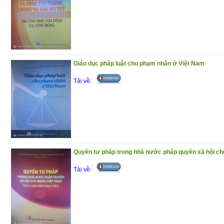
dụng thống nhất trong khi chờ ban hàn
đồng Thẩm phán Tòa án nhân dân tối cao.
Để thông tin kịp thời, đầy đủ, chính xác 
nên trên của Tòa án nhân dân tối cao, c
Giáo dục pháp luật cho phạm nhân ở Việt Nam
trọng giới thiệu đến bạn đọc!
Tải về:
(4/11/2020)
Quyền tư pháp trong nhà nước pháp quyền xã hội ch
Tải về: