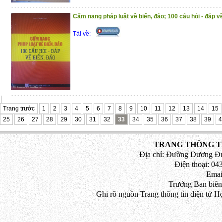
Cẩm nang pháp luật về biển, đảo; 100 câu hỏi - đáp v
Tải về:
Trang trước
1
2
3
4
5
6
7
8
9
10
11
12
13
14
15
25
26
27
28
29
30
31
32
33
34
35
36
37
38
39
4
TRANG THÔNG TI
Địa chỉ: Đường Dương Đứ
Điện thoại: 043
Emai
Trưởng Ban biên
Ghi rõ nguồn Trang thông tin điện tử H