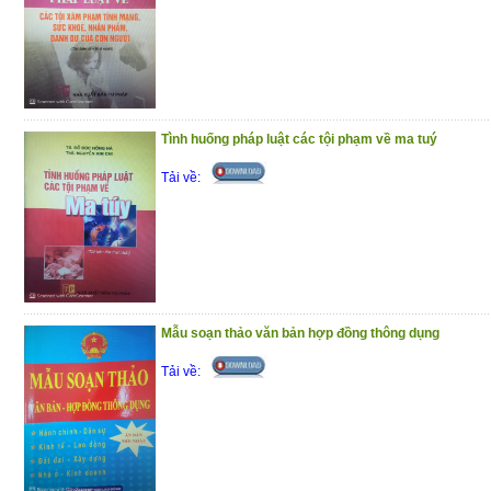
dụng thống nhất trong khi chờ ban hàn
đồng Thẩm phán Tòa án nhân dân tối cao.
Để thông tin kịp thời, đầy đủ, chính xác 
nên trên của Tòa án nhân dân tối cao, c
Tình huống pháp luật các tội phạm về ma tuý
trọng giới thiệu đến bạn đọc!
Tải về:
(4/11/2020)
Mẫu soạn thảo văn bản hợp đồng thông dụng
Tải về: