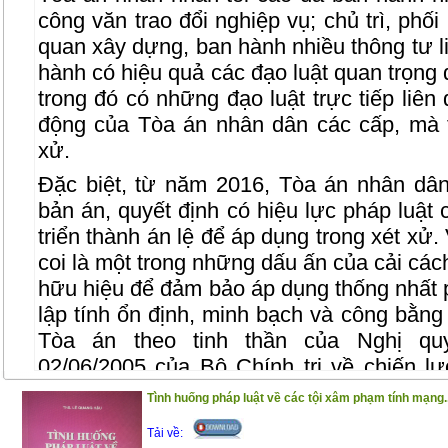
công văn trao đổi nghiệp vụ; chủ trì, phố
quan xây dựng, ban hành nhiều thông tư liê
hành có hiệu quả các đạo luật quan trọng
trong đó có những đạo luật trực tiếp liên
động của Tòa án nhân dân các cấp, mà t
xử.
Đặc biệt, từ năm 2016, Tòa án nhân dân
bản án, quyết định có hiệu lực pháp luật 
triển thành án lệ để áp dụng trong xét xử.
coi là một trong những dấu ấn của cải các
hữu hiệu để đảm bảo áp dụng thống nhất ph
lập tính ổn định, minh bạch và công bằng
Tòa án theo tinh thần của Nghị q
02/06/2005 của Bộ Chính trị về chiến l
2020 và Hiến pháp năm 2013. Cũng từ n
Tình huống pháp luật về các tội xâm phạm tính mạng..
tối cao đã tổng hợp các vướng mắc, kiế
Tải về:
kịp thời nghiên cứu,ban hành các giải đ