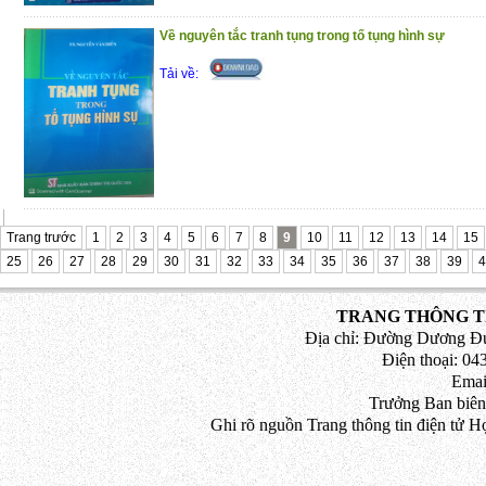
Về nguyên tắc tranh tụng trong tố tụng hình sự
Tải về:
Trang trước
1
2
3
4
5
6
7
8
9
10
11
12
13
14
15
25
26
27
28
29
30
31
32
33
34
35
36
37
38
39
4
TRANG THÔNG TI
Địa chỉ: Đường Dương Đứ
Điện thoại: 043
Emai
Trưởng Ban biên
Ghi rõ nguồn Trang thông tin điện tử H