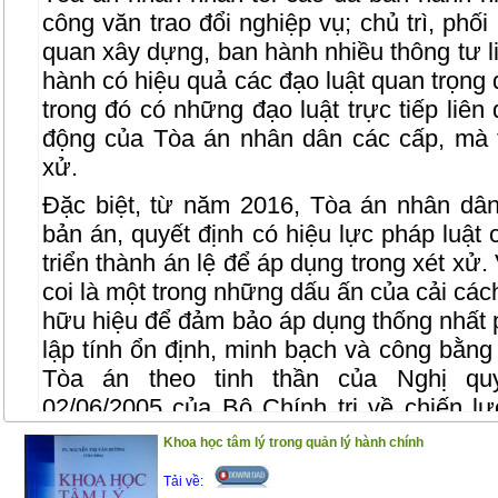
công văn trao đổi nghiệp vụ; chủ trì, phố
quan xây dựng, ban hành nhiều thông tư liê
hành có hiệu quả các đạo luật quan trọng
trong đó có những đạo luật trực tiếp liên
động của Tòa án nhân dân các cấp, mà t
xử.
Đặc biệt, từ năm 2016, Tòa án nhân dân
bản án, quyết định có hiệu lực pháp luật 
triển thành án lệ để áp dụng trong xét xử.
coi là một trong những dấu ấn của cải các
hữu hiệu để đảm bảo áp dụng thống nhất ph
lập tính ổn định, minh bạch và công bằng
Tòa án theo tinh thần của Nghị q
02/06/2005 của Bộ Chính trị về chiến l
2020 và Hiến pháp năm 2013. Cũng từ n
Khoa học tâm lý trong quản lý hành chính
tối cao đã tổng hợp các vướng mắc, kiế
Tải về:
kịp thời nghiên cứu,ban hành các giải đ