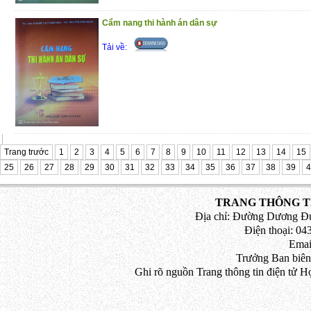
Cẩm nang thi hành án dân sự
Tải về:
Trang trước
1
2
3
4
5
6
7
8
9
10
11
12
13
14
15
25
26
27
28
29
30
31
32
33
34
35
36
37
38
39
4
TRANG THÔNG TI
Địa chỉ: Đường Dương Đứ
Điện thoại: 043
Emai
Trưởng Ban biên
Ghi rõ nguồn Trang thông tin điện tử H