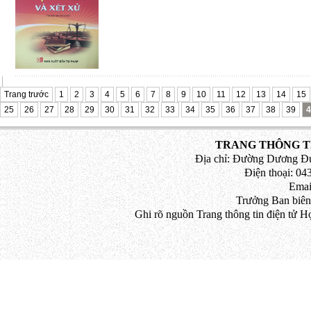
Trang trước
1
2
3
4
5
6
7
8
9
10
11
12
13
14
15
25
26
27
28
29
30
31
32
33
34
35
36
37
38
39
4
TRANG THÔNG TI
Địa chỉ: Đường Dương Đứ
Điện thoại: 043
Emai
Trưởng Ban biên
Ghi rõ nguồn Trang thông tin điện tử H