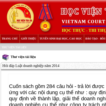
TRANG CHỦ
GIỚI THIỆU
TUYỂN SINH ĐẠI HỌC, CAO HỌC
ĐÀO TẠO - BỒ
THƯ VIỆN TÀI LIỆU
Thư viện tài liệu
Hỏi đáp Luật doanh nghiệp năm 2014
Cuốn sách gồm 284 câu hỏi - trả lời được
ứng với các nội dung cụ thể như : quy đị
quy định về thành lập, giải thể doanh ngh
doanh nghiệp cụ thể như công ty trách n