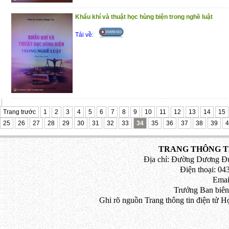
Khẩu khí và thuật học hùng biện trong nghề luật
Tải về:
Trang trước
1
2
3
4
5
6
7
8
9
10
11
12
13
14
15
25
26
27
28
29
30
31
32
33
34
35
36
37
38
39
4
TRANG THÔNG TI
Địa chỉ: Đường Dương Đứ
Điện thoại: 043
Emai
Trưởng Ban biên
Ghi rõ nguồn Trang thông tin điện tử H