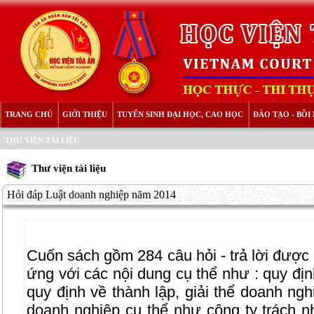
TRANG CHỦ
GIỚI THIỆU
TUYỂN SINH ĐẠI HỌC, CAO HỌC
ĐÀO TẠO - BỒ
THƯ VIỆN TÀI LIỆU
Thư viện tài liệu
Hỏi đáp Luật doanh nghiệp năm 2014
Cuốn sách gồm 284 câu hỏi - trả lời được
ứng với các nội dung cụ thể như : quy đị
quy định về thành lập, giải thể doanh ngh
doanh nghiệp cụ thể như công ty trách n