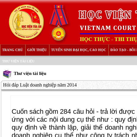
TRANG CHỦ
GIỚI THIỆU
TUYỂN SINH ĐẠI HỌC, CAO HỌC
ĐÀO TẠO - BỒ
THƯ VIỆN TÀI LIỆU
Thư viện tài liệu
Hỏi đáp Luật doanh nghiệp năm 2014
Cuốn sách gồm 284 câu hỏi - trả lời được
ứng với các nội dung cụ thể như : quy đị
quy định về thành lập, giải thể doanh ngh
doanh nghiệp cụ thể như công ty trách n