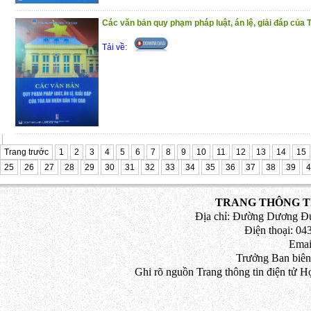
Các văn bản quy phạm pháp luật, án lệ, giải đáp củ
Tải về:
Trang trước
1
2
3
4
5
6
7
8
9
10
11
12
13
14
15
25
26
27
28
29
30
31
32
33
34
35
36
37
38
39
4
TRANG THÔNG TI
Địa chỉ: Đường Dương Đứ
Điện thoại: 043
Emai
Trưởng Ban biên
Ghi rõ nguồn Trang thông tin điện tử H