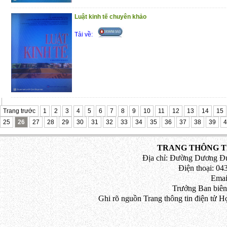
Luật kinh tế chuyên khảo
Tải về:
Trang trước
1
2
3
4
5
6
7
8
9
10
11
12
13
14
15
25
26
27
28
29
30
31
32
33
34
35
36
37
38
39
4
TRANG THÔNG TI
Địa chỉ: Đường Dương Đứ
Điện thoại: 043
Emai
Trưởng Ban biên
Ghi rõ nguồn Trang thông tin điện tử H