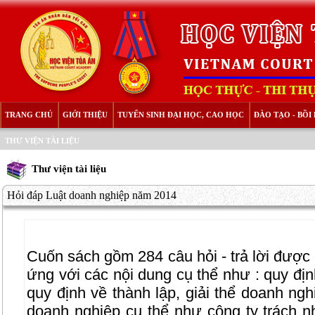
TRANG CHỦ
GIỚI THIỆU
TUYỂN SINH ĐẠI HỌC, CAO HỌC
ĐÀO TẠO - BỒ
THƯ VIỆN TÀI LIỆU
Thư viện tài liệu
Hỏi đáp Luật doanh nghiệp năm 2014
Cuốn sách gồm 284 câu hỏi - trả lời được
ứng với các nội dung cụ thể như : quy đị
quy định về thành lập, giải thể doanh ngh
doanh nghiệp cụ thể như công ty trách n