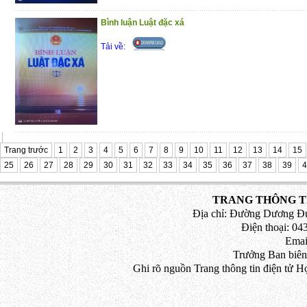
Bình luận Luật đặc xá
Tải về:
Trang trước
1
2
3
4
5
6
7
8
9
10
11
12
13
14
15
25
26
27
28
29
30
31
32
33
34
35
36
37
38
39
4
TRANG THÔNG TI
Địa chỉ: Đường Dương Đứ
Điện thoại: 043
Emai
Trưởng Ban biên
Ghi rõ nguồn Trang thông tin điện tử H