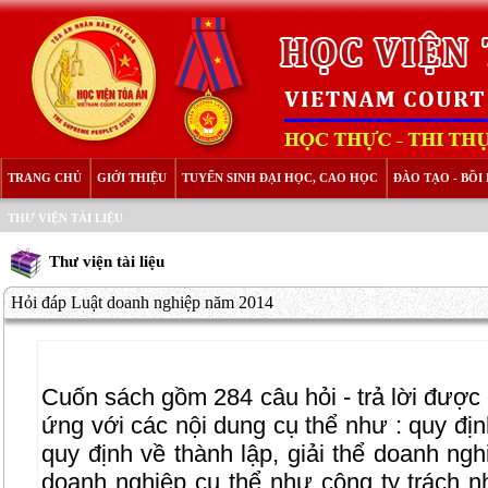
TRANG CHỦ
GIỚI THIỆU
TUYỂN SINH ĐẠI HỌC, CAO HỌC
ĐÀO TẠO - BỒ
THƯ VIỆN TÀI LIỆU
Thư viện tài liệu
Hỏi đáp Luật doanh nghiệp năm 2014
Cuốn sách gồm 284 câu hỏi - trả lời được
ứng với các nội dung cụ thể như : quy đị
quy định về thành lập, giải thể doanh ngh
doanh nghiệp cụ thể như công ty trách n