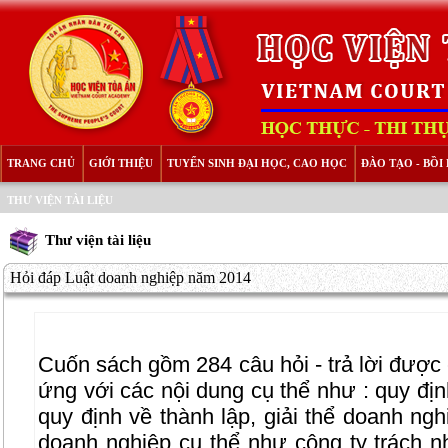
TRANG CHỦ
GIỚI THIỆU
TUYỂN SINH ĐẠI HỌC, CAO HỌC
ĐÀO TẠO - BỒ
THƯ VIỆN TÀI LIỆU
Thư viện tài liệu
Hỏi đáp Luật doanh nghiệp năm 2014
Cuốn sách gồm 284 câu hỏi - trả lời được
ứng với các nội dung cụ thể như : quy đị
quy định về thành lập, giải thể doanh ngh
doanh nghiệp cụ thể như công ty trách n