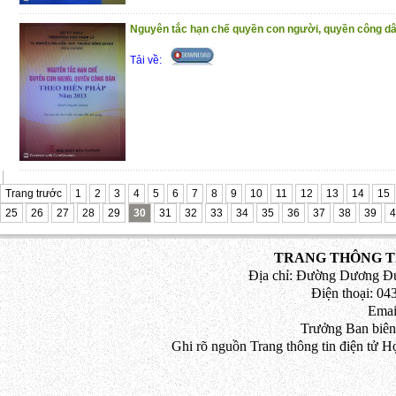
Nguyên tắc hạn chế quyền con người, quyền công dâ
Tải về:
Trang trước
1
2
3
4
5
6
7
8
9
10
11
12
13
14
15
25
26
27
28
29
30
31
32
33
34
35
36
37
38
39
4
TRANG THÔNG TI
Địa chỉ: Đường Dương Đứ
Điện thoại: 043
Emai
Trưởng Ban biên
Ghi rõ nguồn Trang thông tin điện tử H