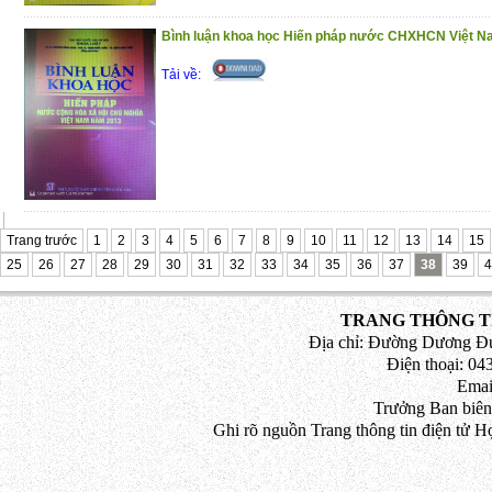
Bình luận khoa học Hiến pháp nước CHXHCN Việt 
Tải về:
Trang trước
1
2
3
4
5
6
7
8
9
10
11
12
13
14
15
25
26
27
28
29
30
31
32
33
34
35
36
37
38
39
4
TRANG THÔNG TI
Địa chỉ: Đường Dương Đứ
Điện thoại: 043
Emai
Trưởng Ban biên
Ghi rõ nguồn Trang thông tin điện tử H