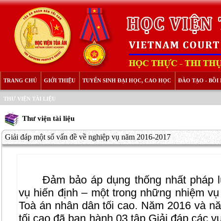
TRANG CHỦ
GIỚI THIỆU
TUYỂN SINH ĐẠI HỌC, CAO HỌC
ĐÀO TẠO - BỒ
THƯ VIỆN TÀI LIỆU
Thư viện tài liệu
Giải đáp một số vấn đề về nghiệp vụ năm 2016-2017
Đảm bảo áp dụng thống nhất pháp lu
vụ hiến định – một trong những nhiệm vụ
Toà án nhân dân tối cao. Năm 2016 và n
tối cao đã ban hành 03 tập Giải đáp các 