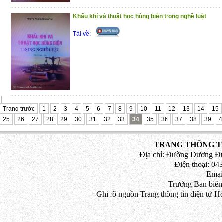
Khẩu khí và thuật học hùng biện trong nghề luật
Tải về:
Trang trước
1
2
3
4
5
6
7
8
9
10
11
12
13
14
15
25
26
27
28
29
30
31
32
33
34
35
36
37
38
39
4
TRANG THÔNG TI
Địa chỉ: Đường Dương Đứ
Điện thoại: 043
Emai
Trưởng Ban biên
Ghi rõ nguồn Trang thông tin điện tử H