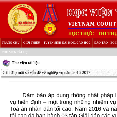
TRANG CHỦ
GIỚI THIỆU
TUYỂN SINH ĐẠI HỌC, CAO HỌC
ĐÀO TẠO - BỒ
THƯ VIỆN TÀI LIỆU
Thư viện tài liệu
Giải đáp một số vấn đề về nghiệp vụ năm 2016-2017
Đảm bảo áp dụng thống nhất pháp lu
vụ hiến định – một trong những nhiệm vụ
Toà án nhân dân tối cao. Năm 2016 và n
tối cao đã ban hành 03 tập Giải đáp các 