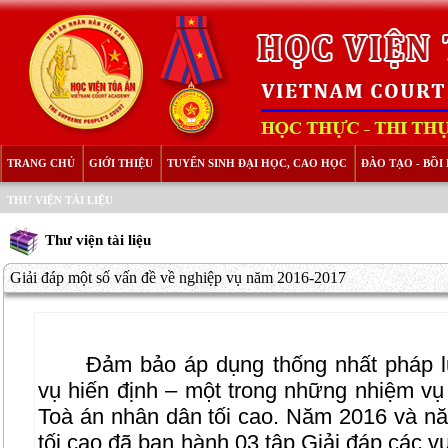
TRANG CHỦ
GIỚI THIỆU
TUYỂN SINH ĐẠI HỌC, CAO HỌC
ĐÀO TẠO - BỒ
THƯ VIỆN TÀI LIỆU
Thư viện tài liệu
Giải đáp một số vấn đề về nghiệp vụ năm 2016-2017
Đảm bảo áp dụng thống nhất pháp lu
vụ hiến định – một trong những nhiệm vụ
Toà án nhân dân tối cao. Năm 2016 và n
tối cao đã ban hành 03 tập Giải đáp các 