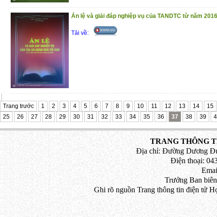
Án lệ và giải đáp nghiệp vụ của TANDTC từ năm 201
Tải về:
Trang trước
1
2
3
4
5
6
7
8
9
10
11
12
13
14
15
25
26
27
28
29
30
31
32
33
34
35
36
37
38
39
4
TRANG THÔNG TI
Địa chỉ: Đường Dương Đứ
Điện thoại: 043
Emai
Trưởng Ban biên
Ghi rõ nguồn Trang thông tin điện tử H