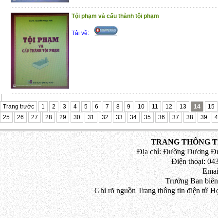
Tội phạm và cấu thành tội phạm
Tải về:
Trang trước
1
2
3
4
5
6
7
8
9
10
11
12
13
14
15
25
26
27
28
29
30
31
32
33
34
35
36
37
38
39
4
TRANG THÔNG TI
Địa chỉ: Đường Dương Đứ
Điện thoại: 043
Emai
Trưởng Ban biên
Ghi rõ nguồn Trang thông tin điện tử H