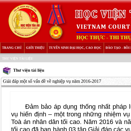
TRANG CHỦ
GIỚI THIỆU
TUYỂN SINH ĐẠI HỌC, CAO HỌC
ĐÀO TẠO - BỒ
THƯ VIỆN TÀI LIỆU
Thư viện tài liệu
Giải đáp một số vấn đề về nghiệp vụ năm 2016-2017
Đảm bảo áp dụng thống nhất pháp lu
vụ hiến định – một trong những nhiệm vụ
Toà án nhân dân tối cao. Năm 2016 và n
tối cao đã ban hành 03 tập Giải đáp các 