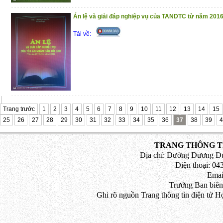
Án lệ và giải đáp nghiệp vụ của TANDTC từ năm 201
Tải về:
Trang trước
1
2
3
4
5
6
7
8
9
10
11
12
13
14
15
25
26
27
28
29
30
31
32
33
34
35
36
37
38
39
4
TRANG THÔNG TI
Địa chỉ: Đường Dương Đứ
Điện thoại: 043
Emai
Trưởng Ban biên
Ghi rõ nguồn Trang thông tin điện tử H