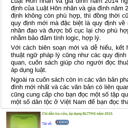
Luật Hôn nhân và gia đình năm 2014 ng
định của Luật Hôn nhân và gia đình năm 
định không còn phù hợp, thì đồng thời 
quy định mới mà đặc biệt là quy định về
nhân đạo và được bố cục lại cho phù h
nhằm bảo đảm tính logic, hợp lý.
Với cách biên soạn mới và dễ hiểu, kết 
thuật ngữ pháp lý cũng như các quy định 
quan, cuốn sách giúp cho người đọc thuậ
áp dụng luật.
Ngoài ra cuốn sách còn in các văn bản phá
đình mới nhất và các văn bản có liên qu
cũng cung cấp cho bạn đọc một số tập qu
một số dân tộc ở Việt Nam để bạn đọc th
công việc, chuyên môn.
Chỉ dẫn tra cứu, áp dụng BLTTHS năm 2015
Trân trọng giới thiệu đến bạn đọc !
Tải về: