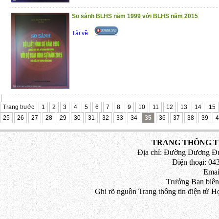
So sánh BLHS năm 1999 với BLHS năm 2015
Tải về:
Trang trước
1
2
3
4
5
6
7
8
9
10
11
12
13
14
15
25
26
27
28
29
30
31
32
33
34
35
36
37
38
39
4
TRANG THÔNG TI
Địa chỉ: Đường Dương Đứ
Điện thoại: 043
Emai
Trưởng Ban biên
Ghi rõ nguồn Trang thông tin điện tử H