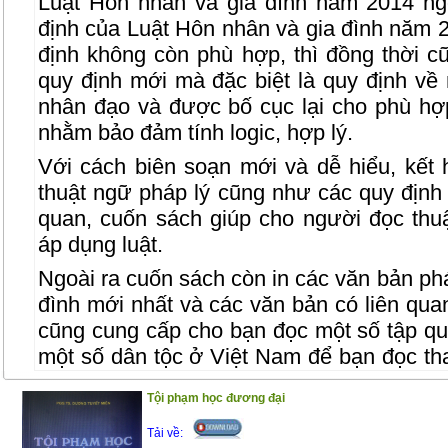
Luật Hôn nhân và gia đình năm 2014 ng
định của Luật Hôn nhân và gia đình năm 
định không còn phù hợp, thì đồng thời 
quy định mới mà đặc biệt là quy định về
nhân đạo và được bố cục lại cho phù h
nhằm bảo đảm tính logic, hợp lý.
Với cách biên soạn mới và dễ hiểu, kết 
thuật ngữ pháp lý cũng như các quy định 
quan, cuốn sách giúp cho người đọc thuậ
áp dụng luật.
Ngoài ra cuốn sách còn in các văn bản phá
đình mới nhất và các văn bản có liên qu
cũng cung cấp cho bạn đọc một số tập qu
một số dân tộc ở Việt Nam để bạn đọc th
công việc, chuyên môn.
Tội phạm học đương đại
Trân trọng giới thiệu đến bạn đọc !
Tải về: