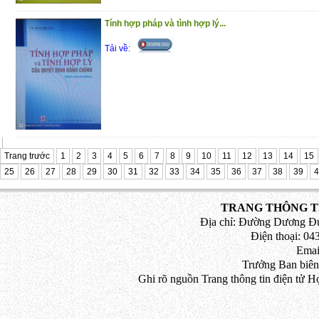
Tính hợp pháp và tình hợp lý...
Tải về:
Trang trước
1
2
3
4
5
6
7
8
9
10
11
12
13
14
15
25
26
27
28
29
30
31
32
33
34
35
36
37
38
39
4
TRANG THÔNG TI
Địa chỉ: Đường Dương Đứ
Điện thoại: 043
Emai
Trưởng Ban biên
Ghi rõ nguồn Trang thông tin điện tử H