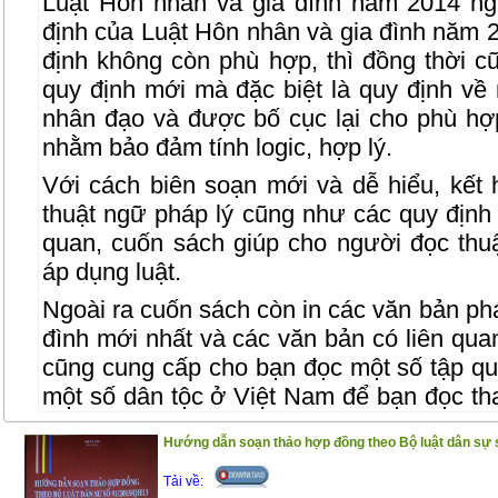
Luật Hôn nhân và gia đình năm 2014 ng
định của Luật Hôn nhân và gia đình năm 
định không còn phù hợp, thì đồng thời 
quy định mới mà đặc biệt là quy định về
nhân đạo và được bố cục lại cho phù h
nhằm bảo đảm tính logic, hợp lý.
Với cách biên soạn mới và dễ hiểu, kết 
thuật ngữ pháp lý cũng như các quy định 
quan, cuốn sách giúp cho người đọc thuậ
áp dụng luật.
Ngoài ra cuốn sách còn in các văn bản phá
đình mới nhất và các văn bản có liên qu
cũng cung cấp cho bạn đọc một số tập qu
một số dân tộc ở Việt Nam để bạn đọc th
công việc, chuyên môn.
Hướng dẫn soạn thảo hợp đồng theo Bộ luật dân sự 
Trân trọng giới thiệu đến bạn đọc !
Tải về: