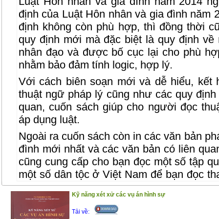
Luật Hôn nhân và gia đình năm 2014 ng
định của Luật Hôn nhân và gia đình năm 
định không còn phù hợp, thì đồng thời 
quy định mới mà đặc biệt là quy định về
nhân đạo và được bố cục lại cho phù h
nhằm bảo đảm tính logic, hợp lý.
Với cách biên soạn mới và dễ hiểu, kết 
thuật ngữ pháp lý cũng như các quy định 
quan, cuốn sách giúp cho người đọc thuậ
áp dụng luật.
Ngoài ra cuốn sách còn in các văn bản phá
đình mới nhất và các văn bản có liên qu
cũng cung cấp cho bạn đọc một số tập qu
một số dân tộc ở Việt Nam để bạn đọc th
công việc, chuyên môn.
Kỹ năng xét xử các vụ án hình sự
Trân trọng giới thiệu đến bạn đọc !
Tải về: