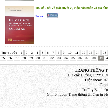
100 câu hỏi về giải quyết vụ việc hôn nhân và gia đình
Tải về:
Trang trước
1
2
3
4
5
6
7
8
9
10
11
12
13
14
15
25
26
27
28
29
30
31
32
33
34
35
36
37
38
39
4
TRANG THÔNG TI
Địa chỉ: Đường Dương Đứ
Điện thoại: 043
Emai
Trưởng Ban biên
Ghi rõ nguồn Trang thông tin điện tử H