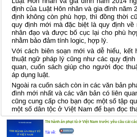
Luật Hôn nhân và gia đình năm 2014 ng
định của Luật Hôn nhân và gia đình năm 
định không còn phù hợp, thì đồng thời 
quy định mới mà đặc biệt là quy định về
nhân đạo và được bố cục lại cho phù h
nhằm bảo đảm tính logic, hợp lý.
Với cách biên soạn mới và dễ hiểu, kết 
thuật ngữ pháp lý cũng như các quy định 
quan, cuốn sách giúp cho người đọc thuậ
áp dụng luật.
Ngoài ra cuốn sách còn in các văn bản phá
đình mới nhất và các văn bản có liên qu
cũng cung cấp cho bạn đọc một số tập qu
một số dân tộc ở Việt Nam để bạn đọc th
công việc, chuyên môn.
Thi hành án phạt tù ở Việt Nam trước yêu cầu cải cá
Trân trọng giới thiệu đến bạn đọc !
Tải về: