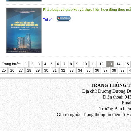
Pháp Luật về giao kết và thực hiện hơp đồng theo mẫu
Tải về:
Trang trước
1
2
3
4
5
6
7
8
9
10
11
12
13
14
15
25
26
27
28
29
30
31
32
33
34
35
36
37
38
39
4
TRANG THÔNG TI
Địa chỉ: Đường Dương Đứ
Điện thoại: 043
Emai
Trưởng Ban biên
Ghi rõ nguồn Trang thông tin điện tử H