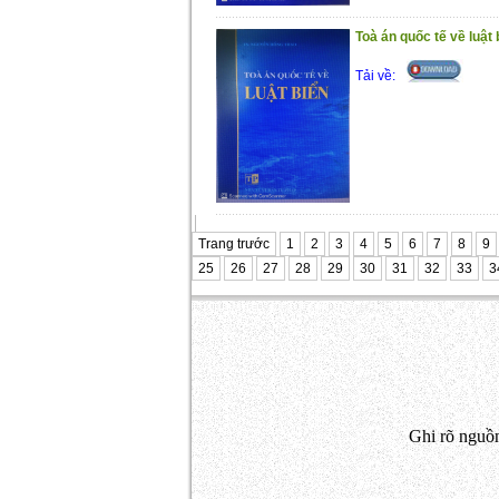
Toà án quốc tế về luật 
Tải về:
Trang trước
1
2
3
4
5
6
7
8
9
25
26
27
28
29
30
31
32
33
3
Ghi rõ nguồn