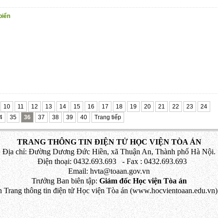
biển
10
11
12
13
14
15
16
17
18
19
20
21
22
23
24
4
35
36
37
38
39
40
Trang tiếp
TRANG THÔNG TIN ĐIỆN TỬ HỌC VIỆN TÒA ÁN
Địa chỉ: Đường Dương Đức Hiền, xã Thuận An, Thành phố Hà Nội.
Điện thoại: 0432.693.693 - Fax : 0432.693.693
Email: hvta@toaan.gov.vn
Trưởng Ban biên tập:
Giám đốc Học viện Tòa án
 Trang thông tin điện tử Học viện Tòa án (www.hocvientoaan.edu.vn) 