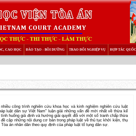
ỌC, CAO HỌC
ĐÀO TẠO - BỒI DƯỠNG
TRAO ĐỔI NGHIỆP VỤ
HỢP TÁC QUỐC
 nhiều công trình nghiên cứu khoa học và kinh nghiệm nghiên cứu luật
háp luật dân sự Việt Nam" luận giải những vấn đề mới nhất về thừa kế
 tình huống giả định và hướng giải quyết đối với một số tranh chấp thừa
đề cập những nội dung cơ bản trong pháp luật về thủ tục khởi kiện, thụ
ại Tòa án nhân dân theo quy định của pháp luật tố tụng dân sự.