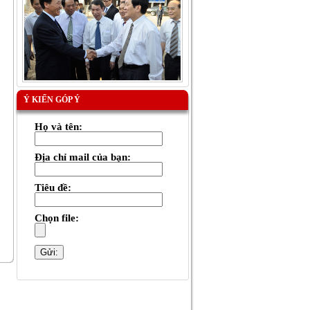
Ý KIẾN GÓP Ý
Họ và tên:
Địa chỉ mail của bạn:
Tiêu đề:
Chọn file: