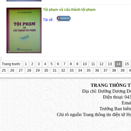
Tội phạm và cấu thành tội phạm
Tải về:
Trang trước
1
2
3
4
5
6
7
8
9
10
11
12
13
14
15
25
26
27
28
29
30
31
32
33
34
35
36
37
38
39
4
TRANG THÔNG TI
Địa chỉ: Đường Dương Đứ
Điện thoại: 043
Emai
Trưởng Ban biên
Ghi rõ nguồn Trang thông tin điện tử H