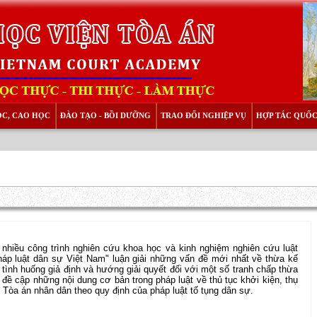
ỌC, CAO HỌC
ĐÀO TẠO - BỒI DƯỠNG
TRAO ĐỔI NGHIỆP VỤ
HỢP TÁC QUỐC
 nhiều công trình nghiên cứu khoa học và kinh nghiệm nghiên cứu luật
háp luật dân sự Việt Nam" luận giải những vấn đề mới nhất về thừa kế
 tình huống giả định và hướng giải quyết đối với một số tranh chấp thừa
đề cập những nội dung cơ bản trong pháp luật về thủ tục khởi kiện, thụ
ại Tòa án nhân dân theo quy định của pháp luật tố tụng dân sự.