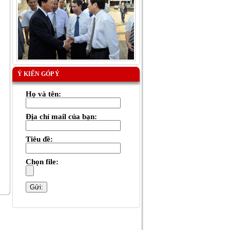
Ý KIẾN GÓP Ý
Họ và tên:
Địa chỉ mail của bạn:
Tiêu đề:
Chọn file: