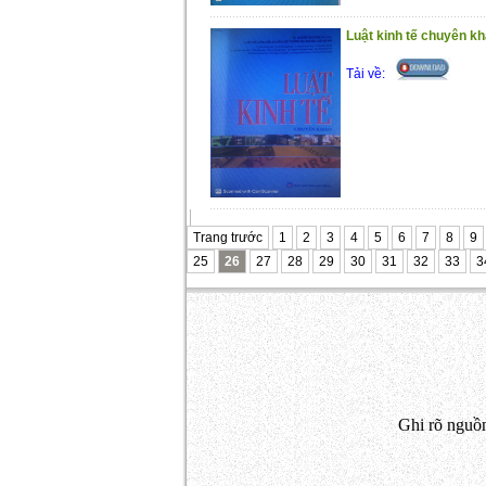
Luật kinh tế chuyên k
Tải về:
Trang trước
1
2
3
4
5
6
7
8
9
25
26
27
28
29
30
31
32
33
3
Ghi rõ nguồn