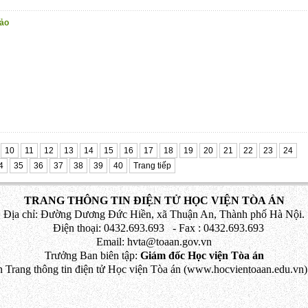
hảo
10
11
12
13
14
15
16
17
18
19
20
21
22
23
24
4
35
36
37
38
39
40
Trang tiếp
TRANG THÔNG TIN ĐIỆN TỬ HỌC VIỆN TÒA ÁN
Địa chỉ: Đường Dương Đức Hiền, xã Thuận An, Thành phố Hà Nội.
Điện thoại: 0432.693.693 - Fax : 0432.693.693
Email: hvta@toaan.gov.vn
Trưởng Ban biên tập:
Giám đốc Học viện Tòa án
 Trang thông tin điện tử Học viện Tòa án (www.hocvientoaan.edu.vn) 