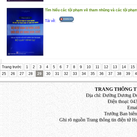
Tìm hiểu các tội phạm về tham nhũng và các tội phạm
Tải về:
Trang trước
1
2
3
4
5
6
7
8
9
10
11
12
13
14
15
25
26
27
28
29
30
31
32
33
34
35
36
37
38
39
4
TRANG THÔNG TI
Địa chỉ: Đường Dương Đứ
Điện thoại: 043
Emai
Trưởng Ban biên
Ghi rõ nguồn Trang thông tin điện tử H