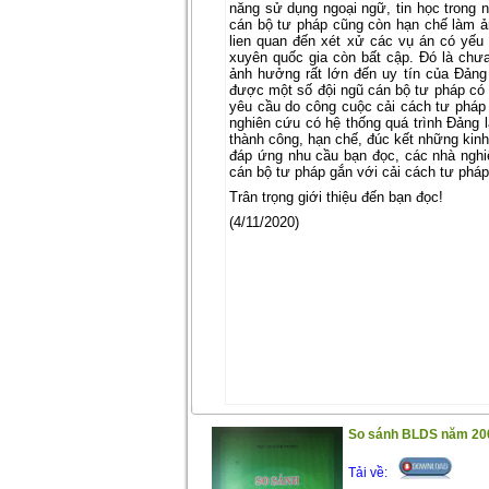
năng sử dụng ngoại ngữ, tin học trong 
cán bộ tư pháp cũng còn hạn chế làm ả
lien quan đến xét xử các vụ án có yếu 
xuyên quốc gia còn bất cập. Đó là chư
ảnh hưởng rất lớn đến uy tín của Đảng
được một số đội ngũ cán bộ tư pháp có t
yêu cầu do công cuộc cải cách tư pháp đ
nghiên cứu có hệ thống quá trình Đảng 
thành công, hạn chế, đúc kết những kinh
đáp ứng nhu cầu bạn đọc, các nhà nghi
cán bộ tư pháp gắn với cải cách tư pháp
Trân trọng giới thiệu đến bạn đọc!
(4/11/2020)
So sánh BLDS năm 20
Tải về: