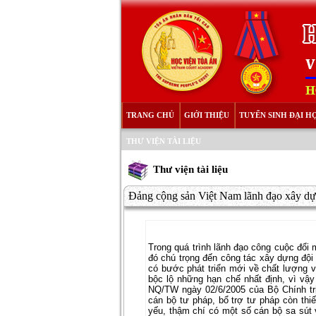
TRANG CHỦ
GIỚI THIỆU
TUYỂN SINH ĐẠI H
THƯ VIỆN TÀI LIỆU
Thư viện tài liệu
Đảng cộng sản Việt Nam lãnh đạo xây dựn
Trong quá trình lãnh đạo công cuộc đổi
đó chú trọng đến công tác xây dựng đội
có bước phát triển mới về chất lượng 
bộc lộ những hạn chế nhất định, vì vậ
NQ/TW ngày 02/6/2005 của Bộ Chính trị
cán bộ tư pháp, bổ trợ tư pháp còn thiế
yếu, thậm chí có một số cán bộ sa sút