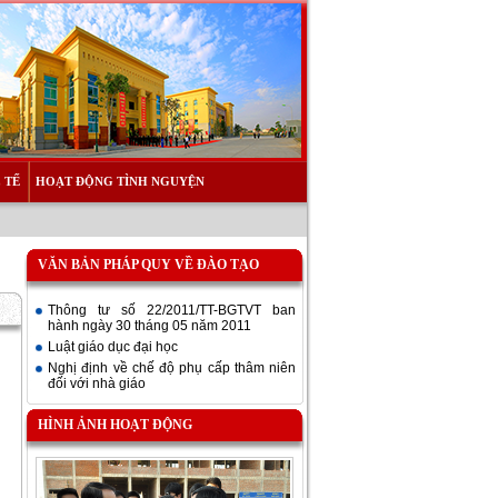
 TẾ
HOẠT ĐỘNG TÌNH NGUYỆN
VĂN BẢN PHÁP QUY VỀ ĐÀO TẠO
Thông tư số 22/2011/TT-BGTVT ban
hành ngày 30 tháng 05 năm 2011
Luật giáo dục đại học
Nghị định về chế độ phụ cấp thâm niên
đối với nhà giáo
HÌNH ẢNH HOẠT ĐỘNG