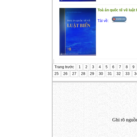
Toà án quốc tế về luật 
Tải về:
Trang trước
1
2
3
4
5
6
7
8
9
25
26
27
28
29
30
31
32
33
3
Ghi rõ nguồn