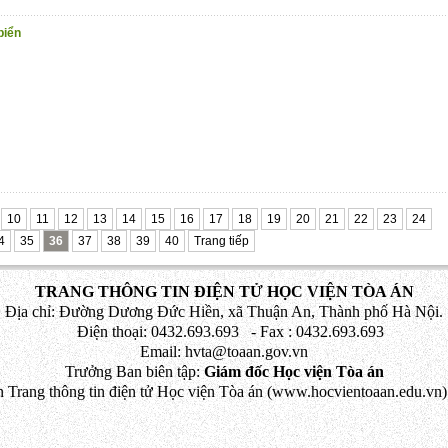
biển
10
11
12
13
14
15
16
17
18
19
20
21
22
23
24
4
35
36
37
38
39
40
Trang tiếp
TRANG THÔNG TIN ĐIỆN TỬ HỌC VIỆN TÒA ÁN
Địa chỉ: Đường Dương Đức Hiền, xã Thuận An, Thành phố Hà Nội.
Điện thoại: 0432.693.693 - Fax : 0432.693.693
Email: hvta@toaan.gov.vn
Trưởng Ban biên tập:
Giám đốc Học viện Tòa án
 Trang thông tin điện tử Học viện Tòa án (www.hocvientoaan.edu.vn) 