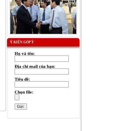
Ý KIẾN GÓP Ý
Họ và tên:
Địa chỉ mail của bạn:
Tiêu đề:
Chọn file: