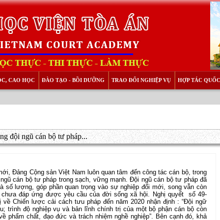
ỌC, CAO HỌC
ĐÀO TẠO - BỒI DƯỠNG
TRAO ĐỔI NGHIỆP VỤ
HỢP TÁC QUỐC
g đội ngũ cán bộ tư pháp...
 mới, Đảng Cộng sản Việt Nam luôn quan tâm đến công tác cán bộ, trong
 ngũ cán bộ tư pháp trong sạch, vững mạnh. Đội ngũ cán bộ tư pháp đã
và số lượng, góp phần quan trọng vào sự nghiệp đổi mới, song vẫn còn
y chưa đáp ứng được yêu cầu của đời sống xã hội. Nghị quyết
số 49-
 về Chiến lược cải cách tưu pháp đến năm 2020 nhận định : “Đội ngữ
u; trình độ nghiệp vụ và bản lĩnh chính trị của một bộ phận cán bộ còn
 về phẩm chất, đạo đức và trách nhiệm nghề nghiệp”. Bên cạnh đó, khả