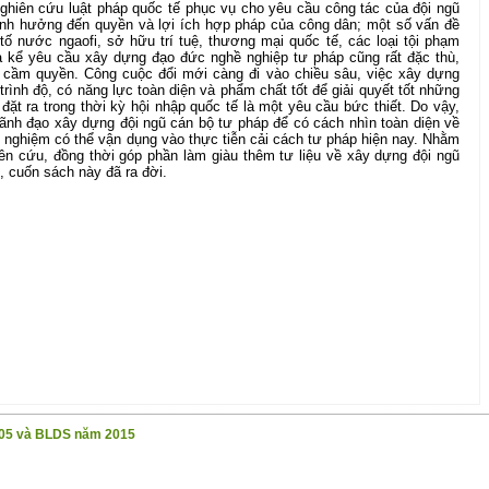
nghiên cứu luật pháp quốc tế phục vụ cho yêu cầu công tác của đội ngũ
nh hưởng đến quyền và lợi ích hợp pháp của công dân; một số vấn đề
tố nước ngaofi, sở hữu trí tuệ, thương mại quốc tế, các loại tội phạm
a kể yêu cầu xây dựng đạo đức nghề nghiệp tư pháp cũng rất đặc thù,
 cầm quyền. Công cuộc đổi mới càng đi vào chiều sâu, việc xây dựng
rình độ, có năng lực toàn diện và phẩm chất tốt để giải quyết tốt những
ặt ra trong thời kỳ hội nhập quốc tế là một yêu cầu bức thiết. Do vậy,
lãnh đạo xây dựng đội ngũ cán bộ tư pháp để có cách nhìn toàn diện về
 nghiệm có thể vận dụng vào thực tiễn cải cách tư pháp hiện nay. Nhằm
ên cứu, đồng thời góp phần làm giàu thêm tư liệu về xây dựng đội ngũ
, cuốn sách này đã ra đời.
05 và BLDS năm 2015