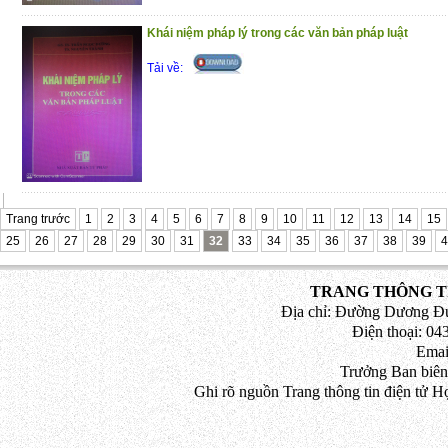
Khái niệm pháp lý trong các văn bản pháp luật
Tải về:
Trang trước
1
2
3
4
5
6
7
8
9
10
11
12
13
14
15
25
26
27
28
29
30
31
32
33
34
35
36
37
38
39
4
TRANG THÔNG TI
Địa chỉ: Đường Dương Đứ
Điện thoại: 043
Emai
Trưởng Ban biên
Ghi rõ nguồn Trang thông tin điện tử H