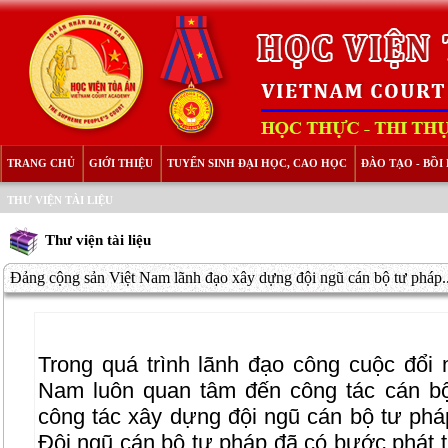
TRANG CHỦ
GIỚI THIỆU
TUYỂN SINH ĐẠI HỌC, CAO HỌC
ĐÀO TẠO - BỒ
THƯ VIỆN TÀI LIỆU
Thư viện tài liệu
Đảng cộng sản Việt Nam lãnh đạo xây dựng đội ngũ cán bộ tư pháp..
Trong quá trình lãnh đạo công cuộc đổi
Nam luôn quan tâm đến công tác cán bộ
công tác xây dựng đội ngũ cán bộ tư phá
Đội ngũ cán bộ tư pháp đã có bước phát t