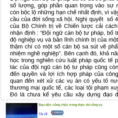
số lượng, góp phần quan trọng vào sự 
còn bộc lộ những hạn chế nhất định, vì 
cầu của đời sống xã hội. Nghị quyết
số 
của Bộ Chính trị về Chiến lược cải cá
nhận định : “Đội ngữ cán bộ tư pháp, bổ tr
độ nghiệp vụ và bản lĩnh chính trị của mộ
thậm chí có một số cán bộ sa sút về phẩ
nhiệm nghề nghiệp”. Bên cạnh đó, khả nă
học trong nghiên cứu luật pháp quốc tế 
tác của đội ngũ cán bộ tư pháp cũng c
đến quyền và lợi ích hợp pháp của công
quan đến xét xử các vụ án có yếu tố nướ
thương mại quốc tế, các loại tội phạm xu
Đó là chưa kể yêu cầu xây dựng đạo đ
cũng rất đặc thù, ảnh hưởng rất lớn 
Đạo đức công chức trong thực thi công vụ
quyền. Công cuộc đổi mới càng đi vào 
được một số đội ngũ cán bộ tư pháp có t
Tải về: