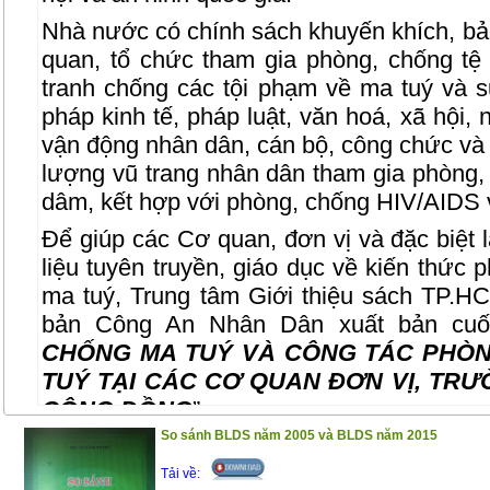
Nhà nước có chính sách khuyến khích, bảo
quan, tổ chức tham gia phòng, chống tệ
tranh chống các tội phạm về ma tuý và 
pháp kinh tế, pháp luật, văn hoá, xã hội, 
vận động nhân dân, cán bộ, công chức và c
lượng vũ trang nhân dân tham gia phòng,
dâm, kết hợp với phòng, chống HIV/AIDS v
Để giúp các Cơ quan, đơn vị và đặc biệt l
liệu tuyên truyền, giáo dục về kiến thức 
ma tuý, Trung tâm Giới thiệu sách TP.H
bản Công An Nhân Dân xuất bản cuố
CHỐNG MA TUÝ VÀ CÔNG TÁC PHÒN
TUÝ TẠI CÁC CƠ QUAN ĐƠN VỊ, TRƯ
CỘNG ĐỒNG
”.
So sánh BLDS năm 2005 và BLDS năm 2015
Nội dung cuốn sách bao gồm những phần 
Tải về:
Phần I. Luật Phòng chống ma tuý