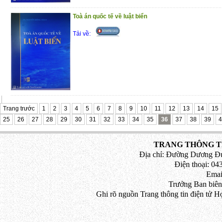
khác. Hy vọng cuốn sách sẽ có giá trị hữu 
Toà án quốc tế về luật biển
Xin trân trọng giới thiệu cuốn sách đến cù
Tải về:
Trang trước
1
2
3
4
5
6
7
8
9
10
11
12
13
14
15
25
26
27
28
29
30
31
32
33
34
35
36
37
38
39
4
TRANG THÔNG TI
Địa chỉ: Đường Dương Đứ
Điện thoại: 043
Emai
Trưởng Ban biên
Ghi rõ nguồn Trang thông tin điện tử H