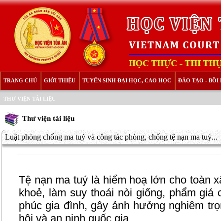
TRANG CHỦ
GIỚI THIỆU
TUYỂN SINH ĐẠI HỌC, CAO HỌC
ĐÀO TẠO - BỒ
THƯ VIỆN TÀI LIỆU
Thư viện tài liệu
Luật phòng chống ma tuý và công tác phòng, chống tệ nạn ma tuý...
Tệ nạn ma tuý là hiểm hoạ lớn cho toàn xã
khoẻ, làm suy thoái nòi giống, phẩm giá
phúc gia đình, gây ảnh hưởng nghiêm trọn
hội và an ninh quốc gia.