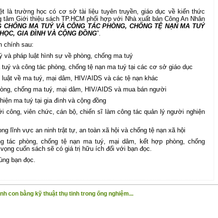
t là trường học có cơ sở tài liệu tuyên truyền, giáo dục về kiến thức
ng tâm Giới thiệu sách TP.HCM phối hợp với Nhà xuất bản Công An Nhân
 CHỐNG MA TUÝ VÀ CÔNG TÁC PHÒNG, CHỐNG TỆ NẠN MA TUÝ
HỌC, GIA ĐÌNH VÀ CỘNG ĐỒNG
”.
 chính sau:
ý và pháp luật hình sự về phòng, chống ma tuý
tuý và công tác phòng, chống tệ nạn ma tuý tại các cơ sở giáo dục
p luật về ma tuý, mại dâm, HIV/AIDS và các tệ nạn khác
hòng, chống ma tuý, mại dâm, HIV/AIDS và mua bán người
hiện ma tuý tại gia đình và cộng đồng
i công, viên chức, cán bộ, chiến sĩ làm công tác quản lý người nghiện
ng lĩnh vực an ninh trật tự, an toàn xã hội và chống tệ nạn xã hội
ng tác phòng, chống tệ nạn ma tuý, mại dâm, kết hợp phòng, chống
vọng cuốn sách sẽ có giá trị hữu ích đối với bạn đọc.
cùng bạn đọc.
nh con bằng kỹ thuật thụ tinh trong ống nghiệm...