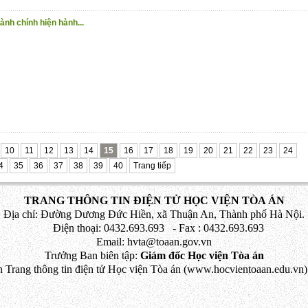
ành chính hiện hành...
10
11
12
13
14
15
16
17
18
19
20
21
22
23
24
4
35
36
37
38
39
40
Trang tiếp
TRANG THÔNG TIN ĐIỆN TỬ HỌC VIỆN TÒA ÁN
Địa chỉ: Đường Dương Đức Hiền, xã Thuận An, Thành phố Hà Nội.
Điện thoại: 0432.693.693 - Fax : 0432.693.693
Email: hvta@toaan.gov.vn
Trưởng Ban biên tập:
Giám đốc Học viện Tòa án
 Trang thông tin điện tử Học viện Tòa án (www.hocvientoaan.edu.vn) 