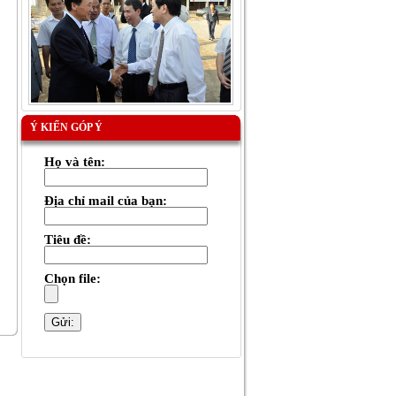
Ý KIẾN GÓP Ý
Họ và tên:
Địa chỉ mail của bạn:
Tiêu đề:
Chọn file: