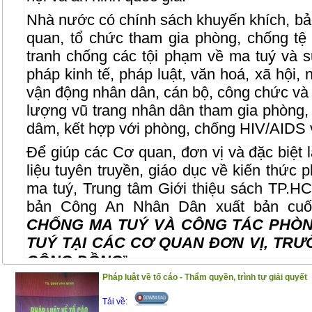
Nhà nước có chính sách khuyến khích, bảo
quan, tổ chức tham gia phòng, chống tệ
tranh chống các tội phạm về ma tuý và 
pháp kinh tế, pháp luật, văn hoá, xã hội, 
vận động nhân dân, cán bộ, công chức và c
lượng vũ trang nhân dân tham gia phòng,
dâm, kết hợp với phòng, chống HIV/AIDS v
Để giúp các Cơ quan, đơn vị và đặc biệt l
liệu tuyên truyền, giáo dục về kiến thức 
ma tuý, Trung tâm Giới thiệu sách TP.H
bản Công An Nhân Dân xuất bản cuố
CHỐNG MA TUÝ VÀ CÔNG TÁC PHÒN
TUÝ TẠI CÁC CƠ QUAN ĐƠN VỊ, TRƯ
CỘNG ĐỒNG
”.
Pháp luật về tố cáo - Thẩm quyền, trình tự giải quyết
Nội dung cuốn sách bao gồm những phần 
Tải về:
Phần I. Luật Phòng chống ma tuý