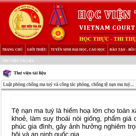
TRANG CHỦ
GIỚI THIỆU
TUYỂN SINH ĐẠI HỌC, CAO HỌC
ĐÀO TẠO - BỒ
THƯ VIỆN TÀI LIỆU
Thư viện tài liệu
Luật phòng chống ma tuý và công tác phòng, chống tệ nạn ma tuý...
Tệ nạn ma tuý là hiểm hoạ lớn cho toàn xã
khoẻ, làm suy thoái nòi giống, phẩm giá
phúc gia đình, gây ảnh hưởng nghiêm trọn
hội và an ninh quốc gia.