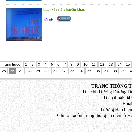
khác. Hy vọng cuốn sách sẽ có giá trị hữu 
Luật kinh tế chuyên khảo
Xin trân trọng giới thiệu cuốn sách đến cù
Tải về:
Trang trước
1
2
3
4
5
6
7
8
9
10
11
12
13
14
15
25
26
27
28
29
30
31
32
33
34
35
36
37
38
39
4
TRANG THÔNG TI
Địa chỉ: Đường Dương Đứ
Điện thoại: 043
Emai
Trưởng Ban biên
Ghi rõ nguồn Trang thông tin điện tử H