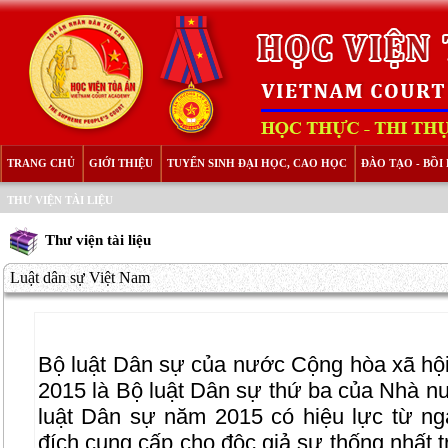
TRANG CHỦ
GIỚI THIỆU
TUYỂN SINH ĐẠI HỌC, CAO HỌC
ĐÀO TẠO - BỒ
THƯ VIỆN TÀI LIỆU
Thư viện tài liệu
Luật dân sự Việt Nam
Bộ luật Dân sự của nước Cộng hòa xã hô
2015 là Bộ luật Dân sự thứ ba của Nhà 
luật Dân sự năm 2015 có hiệu lực từ 
đích cung cấp cho độc giả sự thống nhất