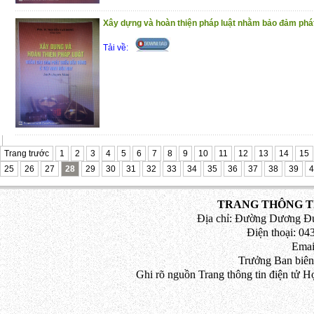
Xây dựng và hoàn thiện pháp luật nhằm bảo đảm phát 
Tải về:
Trang trước
1
2
3
4
5
6
7
8
9
10
11
12
13
14
15
25
26
27
28
29
30
31
32
33
34
35
36
37
38
39
4
TRANG THÔNG TI
Địa chỉ: Đường Dương Đứ
Điện thoại: 043
Emai
Trưởng Ban biên
Ghi rõ nguồn Trang thông tin điện tử H