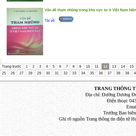
Vấn đề tham nhũng trong khu vực tư ở Việt Nam hiệ
Tải về:
Trang trước
1
2
3
4
5
6
7
8
9
10
11
12
13
14
15
25
26
27
28
29
30
31
32
33
34
35
36
37
38
39
4
TRANG THÔNG TI
Địa chỉ: Đường Dương Đứ
Điện thoại: 043
Emai
Trưởng Ban biên
Ghi rõ nguồn Trang thông tin điện tử H