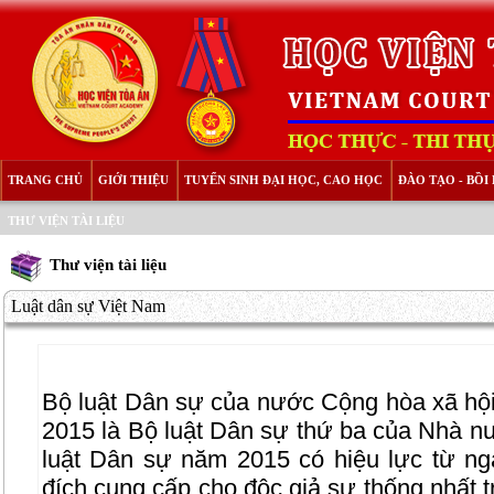
TRANG CHỦ
GIỚI THIỆU
TUYỂN SINH ĐẠI HỌC, CAO HỌC
ĐÀO TẠO - BỒ
THƯ VIỆN TÀI LIỆU
Thư viện tài liệu
Luật dân sự Việt Nam
Bộ luật Dân sự của nước Cộng hòa xã hô
2015 là Bộ luật Dân sự thứ ba của Nhà 
luật Dân sự năm 2015 có hiệu lực từ 
đích cung cấp cho độc giả sự thống nhất