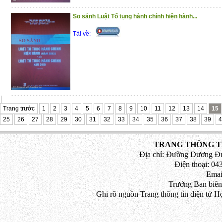
So sánh Luật Tố tụng hành chính hiện hành...
Tải về:
Trang trước
1
2
3
4
5
6
7
8
9
10
11
12
13
14
15
25
26
27
28
29
30
31
32
33
34
35
36
37
38
39
4
TRANG THÔNG TI
Địa chỉ: Đường Dương Đứ
Điện thoại: 043
Emai
Trưởng Ban biên
Ghi rõ nguồn Trang thông tin điện tử H