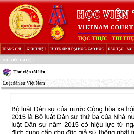
TRANG CHỦ
GIỚI THIỆU
TUYỂN SINH ĐẠI HỌC, CAO HỌC
ĐÀO TẠO - BỒ
THƯ VIỆN TÀI LIỆU
Thư viện tài liệu
Luật dân sự Việt Nam
Bộ luật Dân sự của nước Cộng hòa xã hô
2015 là Bộ luật Dân sự thứ ba của Nhà 
luật Dân sự năm 2015 có hiệu lực từ 
đích cung cấp cho độc giả sự thống nhất